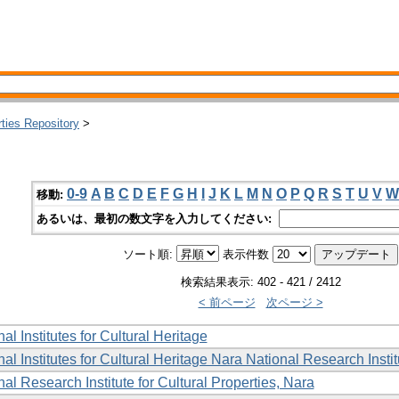
rties Repository
>
0-9
A
B
C
D
E
F
G
H
I
J
K
L
M
N
O
P
Q
R
S
T
U
V
W
移動:
あるいは、最初の数文字を入力してください:
ソート順:
表示件数
検索結果表示: 402 - 421 / 2412
< 前ページ
次ページ >
al Institutes for Cultural Heritage
al Institutes for Cultural Heritage Nara National Research Instit
al Research Institute for Cultural Properties, Nara