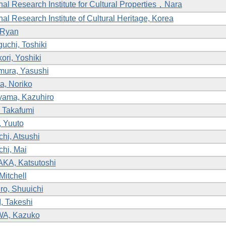
nal Research Institute for Cultural Properties，Nara
nal Research Institute of Cultural Heritage, Korea
 Ryan
guchi, Toshiki
ori, Yoshiki
mura, Yasushi
ta, Noriko
yama, Kazuhiro
 Takafumi
 Yuuto
hi, Atsushi
hi, Mai
KA, Katsutoshi
Mitchell
ro, Shuuichi
, Takeshi
A, Kazuko