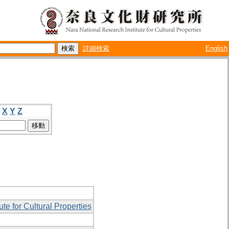
詳細検索
English
X
Y
Z
ute for Cultural Properties