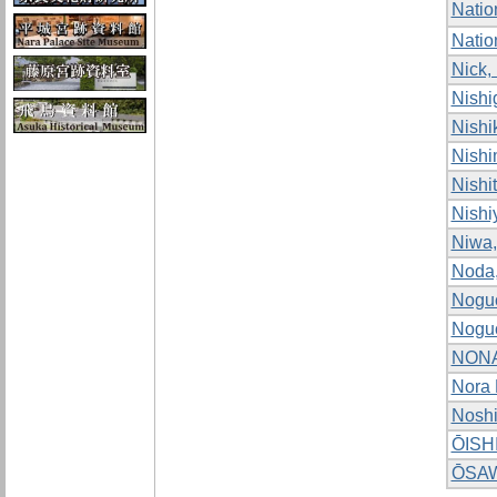
Natio
Natio
Nick,
Nishi
Nishik
Nishi
Nishi
Nishi
Niwa,
Noda,
Noguc
Noguc
NONA
Nora 
Noshi
ŌISHI
ŌSAW