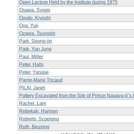
Open Lecture Held by the Institute during 1975
Osawa, Syogo
Owaki, Kiyoshi
Oya, Yuji
Ozawa, Tsuyoshi
Park, Seong-jin
Park, Yun Jung
Paul, Miller
Peter, Halls
Peter, Yanase
Pierre-Marie Tricaud
PILAI, Janet
Pottery Excavated from the Site of Prince Nagaya-ō`s
Rachel, Lam
Rebekah, Harmon
Roberto, Scopigno
Ruth, Beusing