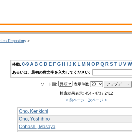
rties Repository
>
0-9
A
B
C
D
E
F
G
H
I
J
K
L
M
N
O
P
Q
R
S
T
U
V
W
移動:
あるいは、最初の数文字を入力してください:
ソート順:
表示件数
検索結果表示: 454 - 473 / 2412
< 前ページ
次ページ >
Ono, Kenkichi
Ono, Yoshihiro
Oohashi, Masaya