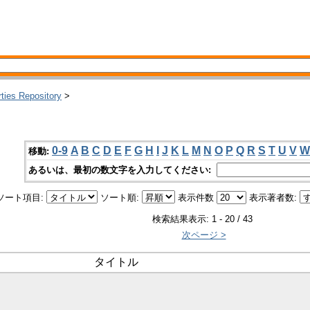
rties Repository
>
0-9
A
B
C
D
E
F
G
H
I
J
K
L
M
N
O
P
Q
R
S
T
U
V
W
移動:
あるいは、最初の数文字を入力してください:
ソート項目:
ソート順:
表示件数
表示著者数:
検索結果表示: 1 - 20 / 43
次ページ >
タイトル