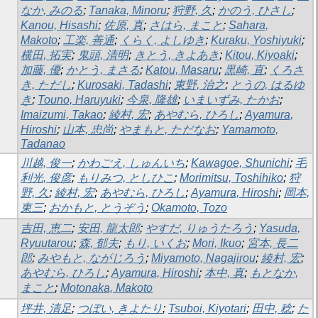
なか, みのる
;
Tanaka, Minoru
;
狩野, 久
;
かのう, ひさし
;
Kanou, Hisashi
;
佐原, 真
;
さはら, まこと
;
Sahara,
Makoto
;
工楽, 善通
;
くらく, よしゆき
;
Kuraku, Yoshiyuki
;
横田, 拓実
;
鬼頭, 清明
;
きとう, きよあき
;
Kitou, Kiyoaki
;
加藤, 優
;
かとう, まさる
;
Katou, Masaru
;
黒崎, 直
;
くろさ
き, ただし
;
Kurosaki, Tadashi
;
東野, 治之
;
とうの, はるゆ
き
;
Touno, Haruyuki
;
今泉, 隆雄
;
いまいずみ, たかお
;
Imaizumi, Takao
;
綾村, 宏
;
あやむら, ひろし
;
Ayamura,
Hiroshi
;
山本, 忠尚
;
やまもと, ただなお
;
Yamamoto,
Tadanao
川越, 俊一
;
かわごえ, しゅんいち
;
Kawagoe, Shunichi
;
毛
利光, 俊彦
;
もりみつ, としひこ
;
Morimitsu, Toshihiko
;
狩
野, 久
;
綾村, 宏
;
あやむら, ひろし
;
Ayamura, Hiroshi
;
岡本,
東三
;
おかもと, とうぞう
;
Okamoto, Tozo
吉田, 恵二
;
安田, 龍太郎
;
やすだ, りゅうたろう
;
Yasuda,
Ryuutarou
;
森, 郁夫
;
もり, いくお
;
Mori, Ikuo
;
宮本, 長二
郎
;
みやもと, ながじろう
;
Miyamoto, Nagajirou
;
綾村, 宏
;
あやむら, ひろし
;
Ayamura, Hiroshi
;
本中, 真
;
もとなか,
まこと
;
Motonaka, Makoto
坪井, 清足
;
つぼい, きよたり
;
Tsuboi, Kiyotari
;
田中, 稔
;
た