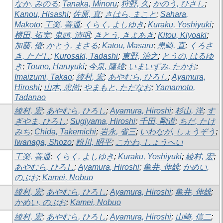
なか, みのる
;
Tanaka, Minoru
;
狩野, 久
;
かのう, ひさし
;
Kanou, Hisashi
;
佐原, 真
;
さはら, まこと
;
Sahara,
Makoto
;
工楽, 善通
;
くらく, よしゆき
;
Kuraku, Yoshiyuki
;
横田, 拓実
;
鬼頭, 清明
;
きとう, きよあき
;
Kitou, Kiyoaki
;
加藤, 優
;
かとう, まさる
;
Katou, Masaru
;
黒崎, 直
;
くろさ
き, ただし
;
Kurosaki, Tadashi
;
東野, 治之
;
とうの, はるゆ
き
;
Touno, Haruyuki
;
今泉, 隆雄
;
いまいずみ, たかお
;
Imaizumi, Takao
;
綾村, 宏
;
あやむら, ひろし
;
Ayamura,
Hiroshi
;
山本, 忠尚
;
やまもと, ただなお
;
Yamamoto,
Tadanao
綾村, 宏
;
あやむら, ひろし
;
Ayamura, Hiroshi
;
杉山, 洋
;
す
ぎやま, ひろし
;
Sugiyama, Hiroshi
;
千田, 剛道
;
ちだ, たけ
みち
;
Chida, Takemichi
;
岩永, 省三
;
いわなが, しょうぞう
;
Iwanaga, Shozo
;
粉川, 昭平
;
こかわ, しょうへい
工楽, 善通
;
くらく, よしゆき
;
Kuraku, Yoshiyuki
;
綾村, 宏
;
あやむら, ひろし
;
Ayamura, Hiroshi
;
亀井, 伸雄
;
かめい,
のぶお
;
Kamei, Nobuo
綾村, 宏
;
あやむら, ひろし
;
Ayamura, Hiroshi
;
亀井, 伸雄
;
かめい, のぶお
;
Kamei, Nobuo
綾村, 宏
;
あやむら, ひろし
;
Ayamura, Hiroshi
;
山崎, 信二
;