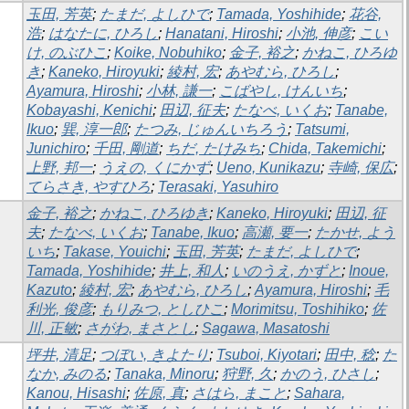
玉田, 芳英
;
たまだ, よしひで
;
Tamada, Yoshihide
;
花谷,
浩
;
はなたに, ひろし
;
Hanatani, Hiroshi
;
小池, 伸彦
;
こい
け, のぶひこ
;
Koike, Nobuhiko
;
金子, 裕之
;
かねこ, ひろゆ
き
;
Kaneko, Hiroyuki
;
綾村, 宏
;
あやむら, ひろし
;
Ayamura, Hiroshi
;
小林, 謙一
;
こばやし, けんいち
;
Kobayashi, Kenichi
;
田辺, 征夫
;
たなべ, いくお
;
Tanabe,
Ikuo
;
巽, 淳一郎
;
たつみ, じゅんいちろう
;
Tatsumi,
Junichiro
;
千田, 剛道
;
ちだ, たけみち
;
Chida, Takemichi
;
上野, 邦一
;
うえの, くにかず
;
Ueno, Kunikazu
;
寺崎, 保広
;
てらさき, やすひろ
;
Terasaki, Yasuhiro
金子, 裕之
;
かねこ, ひろゆき
;
Kaneko, Hiroyuki
;
田辺, 征
夫
;
たなべ, いくお
;
Tanabe, Ikuo
;
高瀬, 要一
;
たかせ, よう
いち
;
Takase, Youichi
;
玉田, 芳英
;
たまだ, よしひで
;
Tamada, Yoshihide
;
井上, 和人
;
いのうえ, かずと
;
Inoue,
Kazuto
;
綾村, 宏
;
あやむら, ひろし
;
Ayamura, Hiroshi
;
毛
利光, 俊彦
;
もりみつ, としひこ
;
Morimitsu, Toshihiko
;
佐
川, 正敏
;
さがわ, まさとし
;
Sagawa, Masatoshi
坪井, 清足
;
つぼい, きよたり
;
Tsuboi, Kiyotari
;
田中, 稔
;
た
なか, みのる
;
Tanaka, Minoru
;
狩野, 久
;
かのう, ひさし
;
Kanou, Hisashi
;
佐原, 真
;
さはら, まこと
;
Sahara,