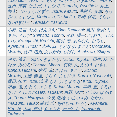
Takemichi
;
綾村, 宏
;
あやむら, ひろし
;
Ayamura, Hiroshi
;
玉田, 芳英
;
たまだ, よしひで
;
Tamada, Yoshihide
;
井上,
和人
;
いのうえ, かずと
;
Inoue, Kazuto
;
毛利光, 俊彦
;
もり
みつ, としひこ
;
Morimitsu, Toshihiko
;
寺崎, 保広
;
てらさ
き, やすひろ
;
Terasaki, Yasuhiro
小野, 健吉
;
おの, けんきち
;
Ono, Kenkichi
;
島田, 敏男
;
し
まだ, としお
;
Shimada, Toshio
;
小林, 謙一
;
こばやし, けん
いち
;
Kobayashi, Kenichi
;
綾村, 宏
;
あやむら, ひろし
;
Ayamura, Hiroshi
;
本中, 真
;
もとなか, まこと
;
Motonaka,
Makoto
;
浅川, 滋男
;
あさかわ, しげお
;
Asakawa, Shigeo
坪井, 清足
;
つぼい, きよたり
;
Tsuboi, Kiyotari
;
田中, 稔
;
た
なか, みのる
;
Tanaka, Minoru
;
狩野, 久
;
かのう, ひさし
;
Kanou, Hisashi
;
佐原, 真
;
さはら, まこと
;
Sahara,
Makoto
;
工楽, 善通
;
くらく, よしゆき
;
Kuraku, Yoshiyuki
;
横田, 拓実
;
鬼頭, 清明
;
きとう, きよあき
;
Kitou, Kiyoaki
;
加藤, 優
;
かとう, まさる
;
Katou, Masaru
;
黒崎, 直
;
くろさ
き, ただし
;
Kurosaki, Tadashi
;
東野, 治之
;
とうの, はるゆ
き
;
Touno, Haruyuki
;
今泉, 隆雄
;
いまいずみ, たかお
;
Imaizumi, Takao
;
綾村, 宏
;
あやむら, ひろし
;
Ayamura,
Hiroshi
;
山本, 忠尚
;
やまもと, ただなお
;
Yamamoto,
Tadanao