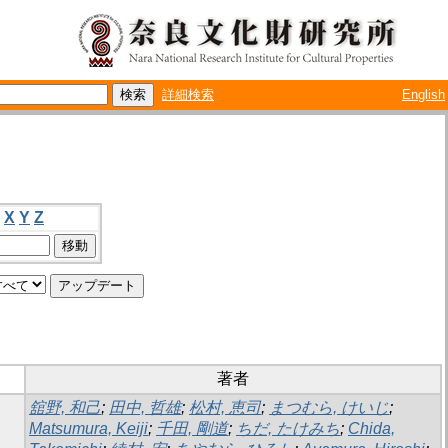
詳細検索
English
X
Y
Z
著者
舘野, 和己
;
田中, 哲雄
;
松村, 恵司
;
まつむら, けいじ
;
Matsumura, Keiji
;
千田, 剛道
;
ちだ, たけみち
;
Chida,