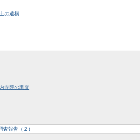
出土の遺構
・京内寺院の調査
合調査報告（２）