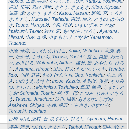
Makoto
;
工楽, 善通
;
くらく, よしゆき
;
Kuraku, Yoshiyuki
;
横田, 拓実
;
鬼頭, 清明
;
きとう, きよあき
;
Kitou, Kiyoaki
;
加藤, 優
;
かとう, まさる
;
Katou, Masaru
;
黒崎, 直
;
くろさ
き, ただし
;
Kurosaki, Tadashi
;
東野, 治之
;
とうの, はるゆ
き
;
Touno, Haruyuki
;
今泉, 隆雄
;
いまいずみ, たかお
;
Imaizumi, Takao
;
綾村, 宏
;
あやむら, ひろし
;
Ayamura,
Hiroshi
;
山本, 忠尚
;
やまもと, ただなお
;
Yamamoto,
Tadanao
小池, 伸彦
;
こいけ, のぶひこ
;
Koike, Nobuhiko
;
高瀬, 要
一
;
たかせ, よういち
;
Takase, Youichi
;
渡辺, 晃宏
;
わたな
べ, あきひろ
;
Watanabe, Akihiro
;
綾村, 宏
;
あやむら, ひろ
し
;
Ayamura, Hiroshi
;
田辺, 征夫
;
たなべ, いくお
;
Tanabe,
Ikuo
;
小野, 健吉
;
おの, けんきち
;
Ono, Kenkichi
;
井上, 和
人
;
いのうえ, かずと
;
Inoue, Kazuto
;
毛利光, 俊彦
;
もりみ
つ, としひこ
;
Morimitsu, Toshihiko
;
島田, 敏男
;
しまだ, と
しお
;
Shimada, Toshio
;
巽, 淳一郎
;
たつみ, じゅんいちろ
う
;
Tatsumi, Junichiro
;
浅川, 滋男
;
あさかわ, しげお
;
Asakawa, Shigeo
;
寺崎, 保広
;
てらさき, やすひろ
;
Terasaki, Yasuhiro
百橋, 明穂
;
綾村, 宏
;
あやむら, ひろし
;
Ayamura, Hiroshi
坪井, 清足
;
つぼい, きよたり
;
Tsuboi, Kiyotari
;
田中, 稔
;
た