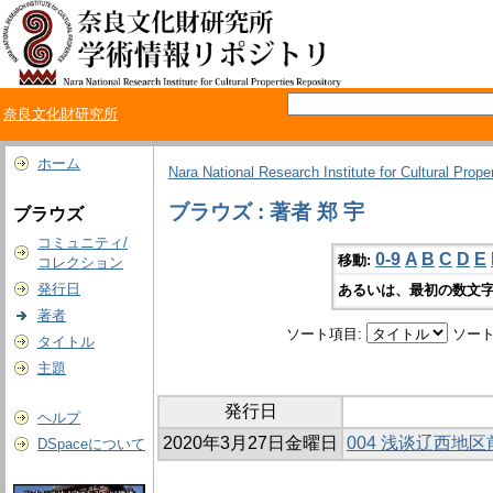
奈良文化財研究所
ホーム
Nara National Research Institute for Cultural Prope
ブラウズ : 著者 郑 宇
ブラウズ
コミュニティ/
0-9
A
B
C
D
E
移動:
コレクション
発行日
あるいは、最初の数文字
著者
ソート項目:
ソート
タイトル
主題
発行日
ヘルプ
2020年3月27日金曜日
004 浅谈辽西地
DSpaceについて