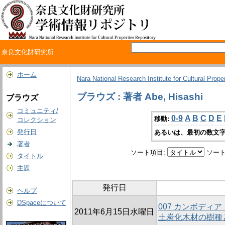
奈良文化財研究所
ホーム
Nara National Research Institute for Cultural Prope
ブラウズ : 著者 Abe, Hisashi
ブラウズ
コミュニティ/
0-9
A
B
C
D
E
移動:
コレクション
発行日
あるいは、最初の数文字
著者
ソート項目:
ソート
タイトル
主題
発行日
ヘルプ
DSpaceについて
007 カンボディ
2011年6月15日水曜日
土炭化木材の樹種