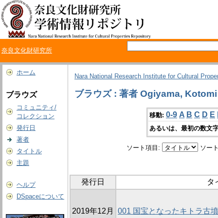
奈良文化財研究所
ホーム
Nara National Research Institute for Cultural Prope
ブラウズ : 著者 Ogiyama, Kotomi
ブラウズ
コミュニティ/
0-9
A
B
C
D
E
移動:
コレクション
発行日
あるいは、最初の数文字
著者
ソート項目:
ソート
タイトル
主題
発行日
タ
ヘルプ
DSpaceについて
2019年12月
001 国宝となったキトラ古