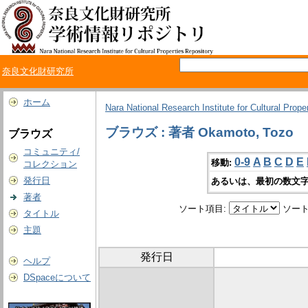
奈良文化財研究所
ホーム
Nara National Research Institute for Cultural Prope
ブラウズ : 著者 Okamoto, Tozo
ブラウズ
コミュニティ/
0-9
A
B
C
D
E
移動:
コレクション
発行日
あるいは、最初の数文字
著者
ソート項目:
ソート
タイトル
主題
発行日
ヘルプ
DSpaceについて