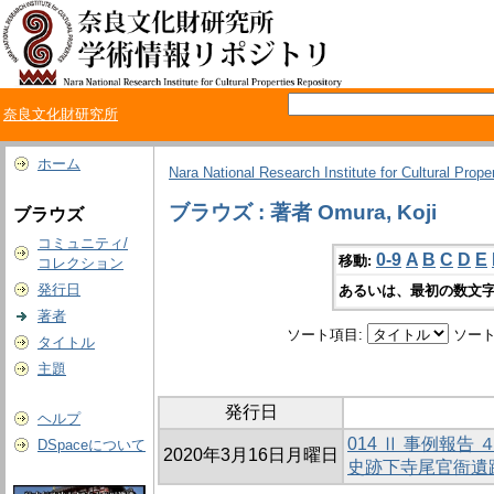
奈良文化財研究所
ホーム
Nara National Research Institute for Cultural Prope
ブラウズ : 著者 Omura, Koji
ブラウズ
コミュニティ/
0-9
A
B
C
D
E
移動:
コレクション
発行日
あるいは、最初の数文字
著者
ソート項目:
ソート
タイトル
主題
発行日
ヘルプ
014 Ⅱ 事例報
DSpaceについて
2020年3月16日月曜日
史跡下寺尾官衙遺