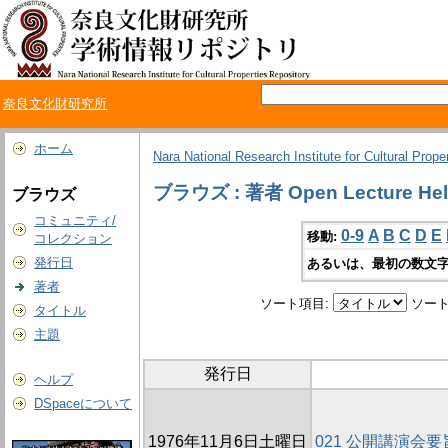
奈良文化財研究所
ホーム
Nara National Research Institute for Cultural Prope
ブラウズ : 著者 Open Lecture Held b
ブラウズ
コミュニティ/
0-9
A
B
C
D
E
移動:
コレクション
発行日
あるいは、最初の数文字
著者
ソート項目:
ソート
タイトル
主題
発行日
ヘルプ
DSpaceについて
1976年11月6日土曜日
021 公開講演会要