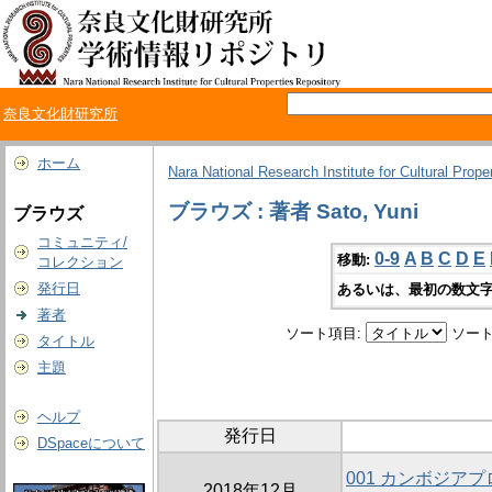
奈良文化財研究所
ホーム
Nara National Research Institute for Cultural Prope
ブラウズ : 著者 Sato, Yuni
ブラウズ
コミュニティ/
0-9
A
B
C
D
E
移動:
コレクション
発行日
あるいは、最初の数文字
著者
ソート項目:
ソート
タイトル
主題
ヘルプ
発行日
DSpaceについて
001 カンボジア
2018年12月