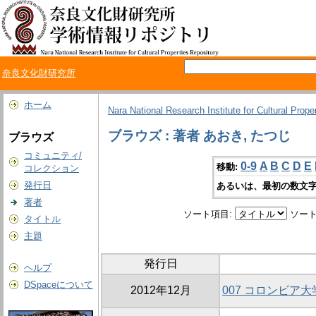
奈良文化財研究所
ホーム
Nara National Research Institute for Cultural Prope
ブラウズ : 著者 あおき, たつじ
ブラウズ
コミュニティ/
0-9
A
B
C
D
E
移動:
コレクション
発行日
あるいは、最初の数文字
著者
ソート項目:
ソート
タイトル
主題
発行日
ヘルプ
DSpaceについて
2012年12月
007 コロンビア