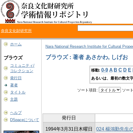
奈良文化財研究所
ホーム
Nara National Research Institute for Cultural Prope
ブラウズ : 著者 あさかわ, しげお
ブラウズ
コミュニティ/
0-9
A
B
C
D
E
移動:
コレクション
発行日
あるいは、最初の数文字
著者
ソート項目:
ソート
タイトル
主題
ヘルプ
発行日
DSpaceについて
1994年3月31日木曜日
024 楊鴻勤先