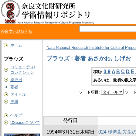
奈良文化財研究所
ホーム
Nara National Research Institute for Cultural Prope
ブラウズ : 著者 あさかわ, しげお
ブラウズ
コミュニティ/
0-9
A
B
C
D
E
移動:
コレクション
発行日
あるいは、最初の数文字
著者
ソート項目:
ソート
タイトル
主題
ヘルプ
発行日
DSpaceについて
1994年3月31日木曜日
024 楊鴻勤先