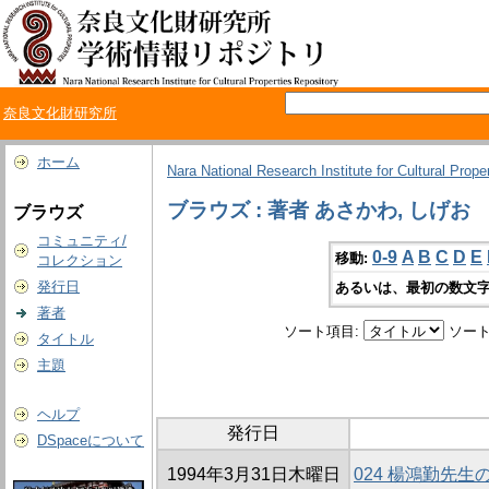
奈良文化財研究所
ホーム
Nara National Research Institute for Cultural Prope
ブラウズ : 著者 あさかわ, しげお
ブラウズ
コミュニティ/
0-9
A
B
C
D
E
移動:
コレクション
発行日
あるいは、最初の数文字
著者
ソート項目:
ソート
タイトル
主題
ヘルプ
発行日
DSpaceについて
1994年3月31日木曜日
024 楊鴻勤先