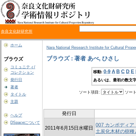
奈良文化財研究所
ホーム
Nara National Research Institute for Cultural Prope
ブラウズ : 著者 あべ, ひさし
ブラウズ
コミュニティ/
0-9
A
B
C
D
E
移動:
コレクション
発行日
あるいは、最初の数文字
著者
ソート項目:
ソート
タイトル
主題
発行日
ヘルプ
DSpaceについて
007 カンボディ
2011年6月15日水曜日
土炭化木材の樹種