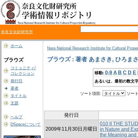
奈良文化財研究所
ホーム
Nara National Research Institute for Cultural Prope
ブラウズ : 著者 あまさき, ひろま
ブラウズ
コミュニティ/
0-9
A
B
C
D
E
移動:
コレクション
発行日
あるいは、最初の数文字
著者
ソート項目:
ソート
タイトル
主題
発行日
ヘルプ
010 II THE ST
DSpaceについて
2009年11月30日月曜日
in Nature and Ex
the Meaning and 