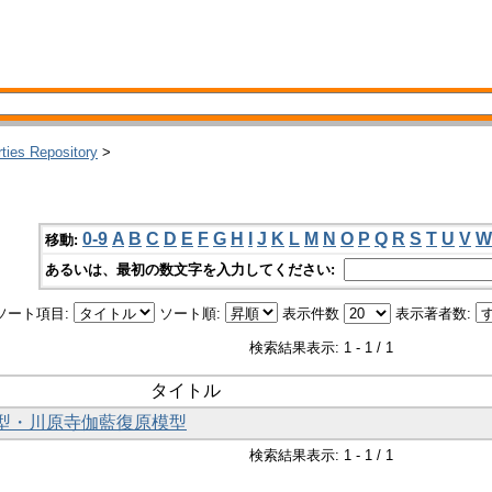
rties Repository
>
0-9
A
B
C
D
E
F
G
H
I
J
K
L
M
N
O
P
Q
R
S
T
U
V
W
移動:
あるいは、最初の数文字を入力してください:
ソート項目:
ソート順:
表示件数
表示著者数:
検索結果表示: 1 - 1 / 1
タイトル
模型・川原寺伽藍復原模型
検索結果表示: 1 - 1 / 1