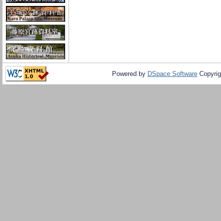
Powered by
DSpace Software
Copyrig