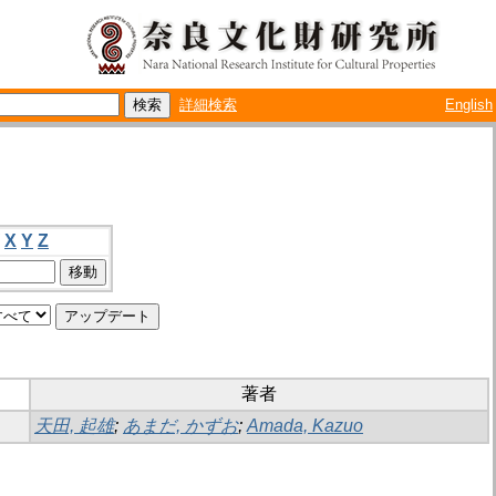
詳細検索
English
X
Y
Z
著者
天田, 起雄
;
あまだ, かずお
;
Amada, Kazuo