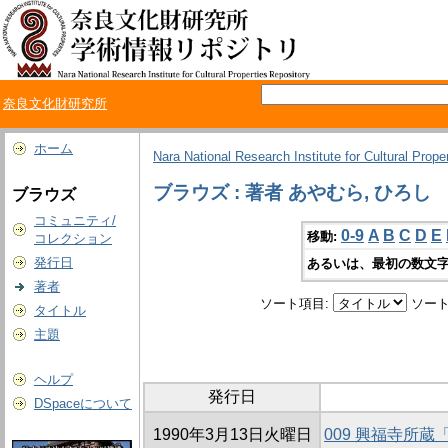
奈良文化財研究所
ホーム
Nara National Research Institute for Cultural Prope
ブラウズ : 著者 あやむら, ひろし
ブラウズ
コミュニティ/
0-9
A
B
C
D
E
移動:
コレクション
発行日
あるいは、最初の数文字
著者
ソート項目:
ソート
タイトル
主題
ヘルプ
発行日
DSpaceについて
1990年3月13日火曜日
009 興福寺所