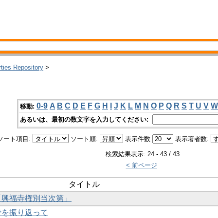
rties Repository
>
0-9
A
B
C
D
E
F
G
H
I
J
K
L
M
N
O
P
Q
R
S
T
U
V
W
移動:
あるいは、最初の数文字を入力してください:
ソート項目:
ソート順:
表示件数
表示著者数:
検索結果表示: 24 - 43 / 43
< 前ページ
タイトル
蔵「興福寺権別当次第」
の時を振り返って