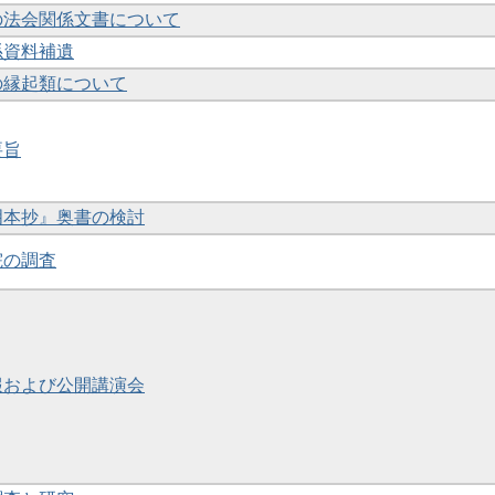
蔵の法会関係文書について
係資料補遺
蔵の縁起類について
要旨
『明本抄』奥書の検討
院の調査
彙報および公開講演会