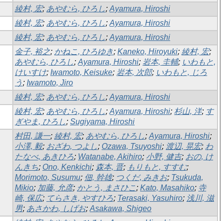
綾村, 宏
;
あやむら, ひろし
;
Ayamura, Hiroshi
綾村, 宏
;
あやむら, ひろし
;
Ayamura, Hiroshi
綾村, 宏
;
あやむら, ひろし
;
Ayamura, Hiroshi
金子, 裕之
;
かねこ, ひろゆき
;
Kaneko, Hiroyuki
;
綾村, 宏
;
あやむら, ひろし
;
Ayamura, Hiroshi
;
岩本, 圭輔
;
いわもと,
けいすけ
;
Iwamoto, Keisuke
;
岩本, 次郎
;
いわもと, じろ
う
;
Iwamoto, Jiro
綾村, 宏
;
あやむら, ひろし
;
Ayamura, Hiroshi
綾村, 宏
;
あやむら, ひろし
;
Ayamura, Hiroshi
;
杉山, 洋
;
す
ぎやま, ひろし
;
Sugiyama, Hiroshi
村田, 謙一
;
綾村, 宏
;
あやむら, ひろし
;
Ayamura, Hiroshi
;
小澤, 毅
;
おざわ, つよし
;
Ozawa, Tsuyoshi
;
渡辺, 晃宏
;
わ
たなべ, あきひろ
;
Watanabe, Akihiro
;
小野, 健吉
;
おの, け
んきち
;
Ono, Kenkichi
;
森本, 晋
;
もりもと, すすむ
;
Morimoto, Susumu
;
佃, 幹雄
;
つくだ, みきお
;
Tsukuda,
Mikio
;
加藤, 允彦
;
かとう, まさひこ
;
Kato, Masahiko
;
寺
崎, 保広
;
てらさき, やすひろ
;
Terasaki, Yasuhiro
;
浅川, 滋
男
;
あさかわ, しげお
;
Asakawa, Shigeo