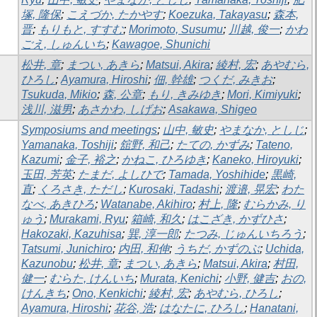
塚, 隆保
;
こえづか, たかやす
;
Koezuka, Takayasu
;
森本,
晋
;
もりもと, すすむ
;
Morimoto, Susumu
;
川越, 俊一
;
かわ
ごえ, しゅんいち
;
Kawagoe, Shunichi
松井, 章
;
まつい, あきら
;
Matsui, Akira
;
綾村, 宏
;
あやむら,
ひろし
;
Ayamura, Hiroshi
;
佃, 幹雄
;
つくだ, みきお
;
Tsukuda, Mikio
;
森, 公章
;
もり, きみゆき
;
Mori, Kimiyuki
;
浅川, 滋男
;
あさかわ, しげお
;
Asakawa, Shigeo
Symposiums and meetings
;
山中, 敏史
;
やまなか, としじ
;
Yamanaka, Toshiji
;
舘野, 和己
;
たての, かずみ
;
Tateno,
Kazumi
;
金子, 裕之
;
かねこ, ひろゆき
;
Kaneko, Hiroyuki
;
玉田, 芳英
;
たまだ, よしひで
;
Tamada, Yoshihide
;
黒崎,
直
;
くろさき, ただし
;
Kurosaki, Tadashi
;
渡邉, 晃宏
;
わた
なべ, あきひろ
;
Watanabe, Akihiro
;
村上, 隆
;
むらかみ, り
ゅう
;
Murakami, Ryu
;
箱崎, 和久
;
はこざき, かずひさ
;
Hakozaki, Kazuhisa
;
巽, 淳一郎
;
たつみ, じゅんいちろう
;
Tatsumi, Junichiro
;
内田, 和伸
;
うちだ, かずのぶ
;
Uchida,
Kazunobu
;
松井, 章
;
まつい, あきら
;
Matsui, Akira
;
村田,
健一
;
むらた, けんいち
;
Murata, Kenichi
;
小野, 健吉
;
おの,
けんきち
;
Ono, Kenkichi
;
綾村, 宏
;
あやむら, ひろし
;
Ayamura, Hiroshi
;
花谷, 浩
;
はなたに, ひろし
;
Hanatani,