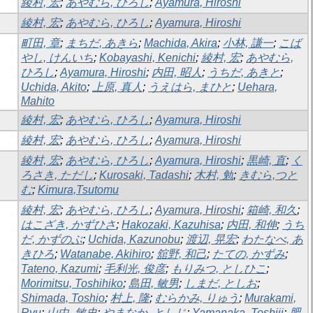
綾村, 宏
;
あやむら, ひろし
;
Ayamura, Hiroshi
綾村, 宏
;
あやむら, ひろし
;
Ayamura, Hiroshi
町田, 章
;
まちだ, あきら
;
Machida, Akira
;
小林, 謙一
;
こば
やし, けんいち
;
Kobayashi, Kenichi
;
綾村, 宏
;
あやむら,
ひろし
;
Ayamura, Hiroshi
;
内田, 昭人
;
うちだ, あきと
;
Uchida, Akito
;
上原, 真人
;
うえはら, まひと
;
Uehara,
Mahito
綾村, 宏
;
あやむら, ひろし
;
Ayamura, Hiroshi
綾村, 宏
;
あやむら, ひろし
;
Ayamura, Hiroshi
綾村, 宏
;
あやむら, ひろし
;
Ayamura, Hiroshi
;
黒崎, 直
;
く
ろさき, ただし
;
Kurosaki, Tadashi
;
木村, 勉
;
きむら,つと
む
;
Kimura,Tsutomu
綾村, 宏
;
あやむら, ひろし
;
Ayamura, Hiroshi
;
箱崎, 和久
;
はこざき, かずひさ
;
Hakozaki, Kazuhisa
;
内田, 和伸
;
うち
だ, かずのぶ
;
Uchida, Kazunobu
;
渡辺, 晃宏
;
わたなべ, あ
きひろ
;
Watanabe, Akihiro
;
舘野, 和己
;
たての, かずみ
;
Tateno, Kazumi
;
毛利光, 俊彦
;
もりみつ, としひこ
;
Morimitsu, Toshihiko
;
島田, 敏男
;
しまだ, としお
;
Shimada, Toshio
;
村上, 隆
;
むらかみ, りゅう
;
Murakami,
Ryu
;
山中, 敏史
;
やまなか, としじ
;
Yamanaka, Toshiji
;
肥