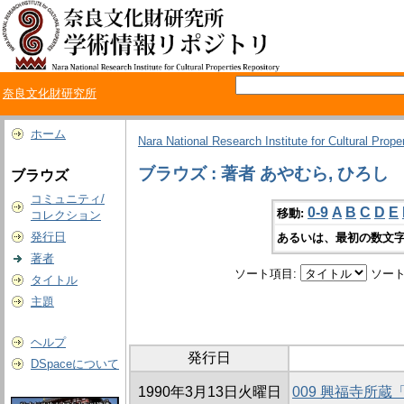
奈良文化財研究所
ホーム
Nara National Research Institute for Cultural Prope
ブラウズ : 著者 あやむら, ひろし
ブラウズ
コミュニティ/
0-9
A
B
C
D
E
移動:
コレクション
発行日
あるいは、最初の数文字
著者
ソート項目:
ソート
タイトル
主題
ヘルプ
発行日
DSpaceについて
1990年3月13日火曜日
009 興福寺所