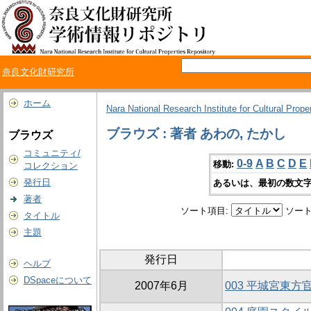
奈良文化財研究所
ホーム
Nara National Research Institute for Cultural Prope
ブラウズ : 著者 あわの, たかし
ブラウズ
コミュニティ/
0-9
A
B
C
D
E
移動:
コレクション
発行日
あるいは、最初の数文字
著者
ソート項目:
ソート
タイトル
主題
発行日
ヘルプ
DSpaceについて
2007年6月
003 平城宮東方