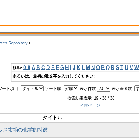
rties Repository
>
0-9
A
B
C
D
E
F
G
H
I
J
K
L
M
N
O
P
Q
R
S
T
U
V
W
移動:
あるいは、最初の数文字を入力してください:
ソート項目:
ソート順:
表示件数
表示著者数:
検索結果表示: 19 - 38 / 38
< 前ページ
タイトル
ガラス坩堝の化学的特徴