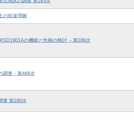
衙北地区の調査 第183次
出土の佐波理鋺
河SD1901Aの機能と性格の検討 －第186次
の調査－第466次
調査 第180次