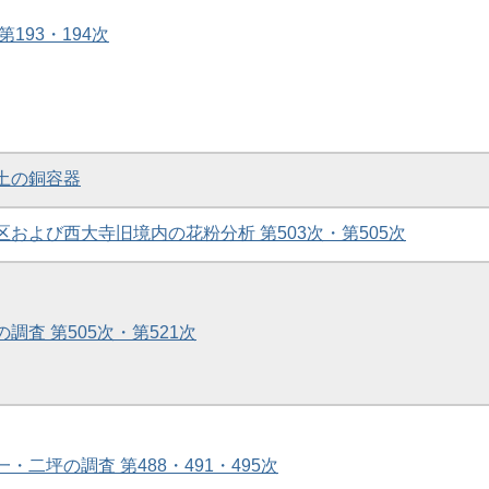
第193・194次
出土の銅容器
地区および西大寺旧境内の花粉分析 第503次・第505次
の調査 第505次・第521次
一・二坪の調査 第488・491・495次