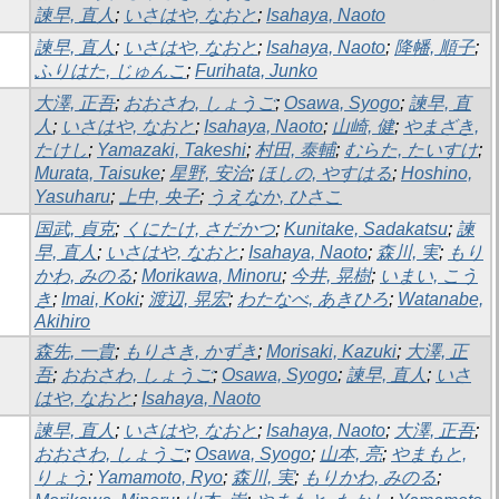
諫早, 直人
;
いさはや, なおと
;
Isahaya, Naoto
諫早, 直人
;
いさはや, なおと
;
Isahaya, Naoto
;
降幡, 順子
;
ふりはた, じゅんこ
;
Furihata, Junko
大澤, 正吾
;
おおさわ, しょうご
;
Osawa, Syogo
;
諫早, 直
人
;
いさはや, なおと
;
Isahaya, Naoto
;
山崎, 健
;
やまざき,
たけし
;
Yamazaki, Takeshi
;
村田, 泰輔
;
むらた, たいすけ
;
Murata, Taisuke
;
星野, 安治
;
ほしの, やすはる
;
Hoshino,
Yasuharu
;
上中, 央子
;
うえなか, ひさこ
国武, 貞克
;
くにたけ, さだかつ
;
Kunitake, Sadakatsu
;
諫
早, 直人
;
いさはや, なおと
;
Isahaya, Naoto
;
森川, 実
;
もり
かわ, みのる
;
Morikawa, Minoru
;
今井, 晃樹
;
いまい, こう
き
;
Imai, Koki
;
渡辺, 晃宏
;
わたなべ, あきひろ
;
Watanabe,
Akihiro
森先, 一貴
;
もりさき, かずき
;
Morisaki, Kazuki
;
大澤, 正
吾
;
おおさわ, しょうご
;
Osawa, Syogo
;
諫早, 直人
;
いさ
はや, なおと
;
Isahaya, Naoto
諫早, 直人
;
いさはや, なおと
;
Isahaya, Naoto
;
大澤, 正吾
;
おおさわ, しょうご
;
Osawa, Syogo
;
山本, 亮
;
やまもと,
りょう
;
Yamamoto, Ryo
;
森川, 実
;
もりかわ, みのる
;