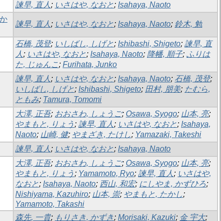
諫早, 直人
;
いさはや, なおと
;
Isahaya, Naoto
果か
諫早, 直人
;
いさはや, なおと
;
Isahaya, Naoto
;
鈴木, 勉
石橋, 茂登
;
いしばし, しげと
;
Ishibashi, Shigeto
;
諫早, 直
人
;
いさはや, なおと
;
Isahaya, Naoto
;
降幡, 順子
;
ふりは
た, じゅんこ
;
Furihata, Junko
諫早, 直人
;
いさはや, なおと
;
Isahaya, Naoto
;
石橋, 茂登
;
いしばし, しげと
;
Ishibashi, Shigeto
;
田村, 朋美
;
たむら,
ともみ
;
Tamura, Tomomi
大澤, 正吾
;
おおさわ, しょうご
;
Osawa, Syogo
;
山本, 亮
;
やまもと, りょう
;
諫早, 直人
;
いさはや, なおと
;
Isahaya,
Naoto
;
山崎, 健
;
やまざき, たけし
;
Yamazaki, Takeshi
諫早, 直人
;
いさはや, なおと
;
Isahaya, Naoto
大澤, 正吾
;
おおさわ, しょうご
;
Osawa, Syogo
;
山本, 亮
;
やまもと, りょう
;
Yamamoto, Ryo
;
諫早, 直人
;
いさはや,
なおと
;
Isahaya, Naoto
;
西山, 和宏
;
にしやま, かずひろ
;
Nishiyama, Kazuhiro
;
山本, 崇
;
やまもと, たかし
;
Yamamoto, Takashi
森先, 一貴
;
もりさき, かずき
;
Morisaki, Kazuki
;
金 宇大
;