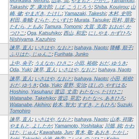
Morikawa, Minoru
;
山本, 崇
;
やまもと, たかし
;
Yamamoto,
Takashi
;
芝, 康次郎
;
しば, こうじろう
;
Shiba, Koujirou
;
山
崎, 健
;
やまざき, たけし
;
Yamazaki, Takeshi
;
木村, 史明
;
村田, 泰輔
;
むらた, たいすけ
;
Murata, Taisuke
;
田村, 朋美
;
たむら, ともみ
;
Tamura, Tomomi
;
大賀, 克彦
;
おおが, か
つひこ
;
Oga, Katsuhiko
;
西山, 和宏
;
にしやま, かずひろ
;
Nishiyama, Kazuhiro
諫早, 直人
;
いさはや, なおと
;
Isahaya, Naoto
;
降幡, 順子
;
ふりはた, じゅんこ
;
Furihata, Junko
上中, 央子
;
うえなか, ひさこ
;
小田, 裕樹
;
おだ, ゆうき
;
Oda, Yuki
;
諫早, 直人
;
いさはや, なおと
;
Isahaya, Naoto
諫早, 直人
;
いさはや, なおと
;
Isahaya, Naoto
;
小田, 裕樹
;
おだ, ゆうき
;
Oda, Yuki
;
星野, 安治
;
ほしの, やすはる
;
Hoshino, Yasuharu
;
渡辺, 丈彦
;
わたなべ, たけひこ
;
Watanabe, Takehiko
;
渡辺, 晃宏
;
わたなべ, あきひろ
;
Watanabe, Akihiro
;
鈴木, 智大
;
すずき, ともひろ
;
Suzuki,
Tomohiro
諫早, 直人
;
いさはや, なおと
;
Isahaya, Naoto
;
山本, 祥隆
;
やまもと, よしたか
;
Yamamoto, Yoshitaka
;
川畑, 純
;
かわ
はた, じゅん
;
Kawahata, Jun
;
青木, 敬
;
あおき, たかし
;
Aoki, Takashi
;
小池, 伸彦
;
こいけ, のぶひこ
;
Koike,