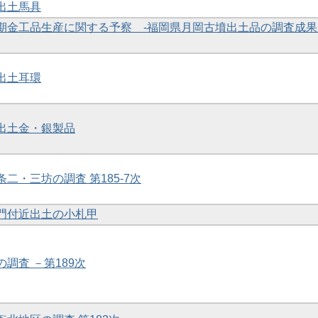
礎出土馬具
の初期金工品生産に関する予察 -福岡県月岡古墳出土品の調査成
礎出土耳環
礎出土金・銀製品
条二・三坊の調査 第185-7次
養門付近出土の小札甲
の調査 －第189次