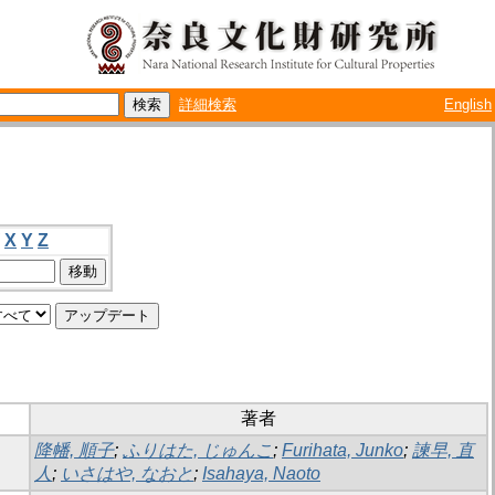
詳細検索
English
X
Y
Z
著者
降幡, 順子
;
ふりはた, じゅんこ
;
Furihata, Junko
;
諫早, 直
人
;
いさはや, なおと
;
Isahaya, Naoto