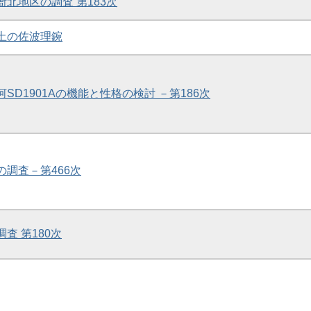
衙北地区の調査 第183次
出土の佐波理鋺
河SD1901Aの機能と性格の検討 －第186次
の調査－第466次
調査 第180次