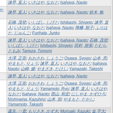
諫早, 直人
;
いさはや, なおと
;
Isahaya, Naoto
果か
諫早, 直人
;
いさはや, なおと
;
Isahaya, Naoto
;
鈴木, 勉
石橋, 茂登
;
いしばし, しげと
;
Ishibashi, Shigeto
;
諫早, 直
人
;
いさはや, なおと
;
Isahaya, Naoto
;
降幡, 順子
;
ふりは
た, じゅんこ
;
Furihata, Junko
諫早, 直人
;
いさはや, なおと
;
Isahaya, Naoto
;
石橋, 茂登
;
いしばし, しげと
;
Ishibashi, Shigeto
;
田村, 朋美
;
たむら,
ともみ
;
Tamura, Tomomi
大澤, 正吾
;
おおさわ, しょうご
;
Osawa, Syogo
;
山本, 亮
;
やまもと, りょう
;
諫早, 直人
;
いさはや, なおと
;
Isahaya,
Naoto
;
山崎, 健
;
やまざき, たけし
;
Yamazaki, Takeshi
諫早, 直人
;
いさはや, なおと
;
Isahaya, Naoto
大澤, 正吾
;
おおさわ, しょうご
;
Osawa, Syogo
;
山本, 亮
;
やまもと, りょう
;
Yamamoto, Ryo
;
諫早, 直人
;
いさはや,
なおと
;
Isahaya, Naoto
;
西山, 和宏
;
にしやま, かずひろ
;
Nishiyama, Kazuhiro
;
山本, 崇
;
やまもと, たかし
;
Yamamoto, Takashi
森先, 一貴
;
もりさき, かずき
;
Morisaki, Kazuki
;
金 宇大
;