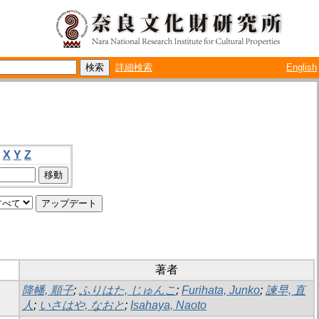
詳細検索
English
X
Y
Z
著者
降幡, 順子
;
ふりはた, じゅんこ
;
Furihata, Junko
;
諫早, 直
人
;
いさはや, なおと
;
Isahaya, Naoto