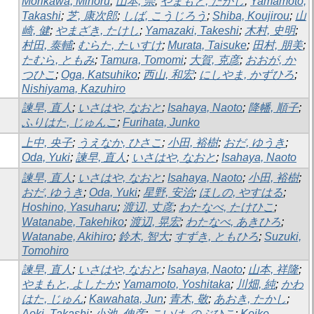
Morikawa, Minoru
;
山本, 崇
;
やまもと, たかし
;
Yamamoto,
Takashi
;
芝, 康次郎
;
しば, こうじろう
;
Shiba, Koujirou
;
山
崎, 健
;
やまざき, たけし
;
Yamazaki, Takeshi
;
木村, 史明
;
村田, 泰輔
;
むらた, たいすけ
;
Murata, Taisuke
;
田村, 朋美
;
たむら, ともみ
;
Tamura, Tomomi
;
大賀, 克彦
;
おおが, か
つひこ
;
Oga, Katsuhiko
;
西山, 和宏
;
にしやま, かずひろ
;
Nishiyama, Kazuhiro
諫早, 直人
;
いさはや, なおと
;
Isahaya, Naoto
;
降幡, 順子
;
ふりはた, じゅんこ
;
Furihata, Junko
上中, 央子
;
うえなか, ひさこ
;
小田, 裕樹
;
おだ, ゆうき
;
Oda, Yuki
;
諫早, 直人
;
いさはや, なおと
;
Isahaya, Naoto
諫早, 直人
;
いさはや, なおと
;
Isahaya, Naoto
;
小田, 裕樹
;
おだ, ゆうき
;
Oda, Yuki
;
星野, 安治
;
ほしの, やすはる
;
Hoshino, Yasuharu
;
渡辺, 丈彦
;
わたなべ, たけひこ
;
Watanabe, Takehiko
;
渡辺, 晃宏
;
わたなべ, あきひろ
;
Watanabe, Akihiro
;
鈴木, 智大
;
すずき, ともひろ
;
Suzuki,
Tomohiro
諫早, 直人
;
いさはや, なおと
;
Isahaya, Naoto
;
山本, 祥隆
;
やまもと, よしたか
;
Yamamoto, Yoshitaka
;
川畑, 純
;
かわ
はた, じゅん
;
Kawahata, Jun
;
青木, 敬
;
あおき, たかし
;
Aoki, Takashi
;
小池, 伸彦
;
こいけ, のぶひこ
;
Koike,