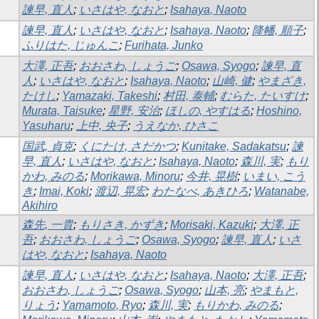
諫早, 直人
;
いさはや, なおと
;
Isahaya, Naoto
諫早, 直人
;
いさはや, なおと
;
Isahaya, Naoto
;
降幡, 順子
;
ふりはた, じゅんこ
;
Furihata, Junko
大澤, 正吾
;
おおさわ, しょうご
;
Osawa, Syogo
;
諫早, 直
人
;
いさはや, なおと
;
Isahaya, Naoto
;
山崎, 健
;
やまざき,
たけし
;
Yamazaki, Takeshi
;
村田, 泰輔
;
むらた, たいすけ
;
Murata, Taisuke
;
星野, 安治
;
ほしの, やすはる
;
Hoshino,
Yasuharu
;
上中, 央子
;
うえなか, ひさこ
国武, 貞克
;
くにたけ, さだかつ
;
Kunitake, Sadakatsu
;
諫
早, 直人
;
いさはや, なおと
;
Isahaya, Naoto
;
森川, 実
;
もり
かわ, みのる
;
Morikawa, Minoru
;
今井, 晃樹
;
いまい, こう
き
;
Imai, Koki
;
渡辺, 晃宏
;
わたなべ, あきひろ
;
Watanabe,
Akihiro
森先, 一貴
;
もりさき, かずき
;
Morisaki, Kazuki
;
大澤, 正
吾
;
おおさわ, しょうご
;
Osawa, Syogo
;
諫早, 直人
;
いさ
はや, なおと
;
Isahaya, Naoto
諫早, 直人
;
いさはや, なおと
;
Isahaya, Naoto
;
大澤, 正吾
;
おおさわ, しょうご
;
Osawa, Syogo
;
山本, 亮
;
やまもと,
りょう
;
Yamamoto, Ryo
;
森川, 実
;
もりかわ, みのる
;