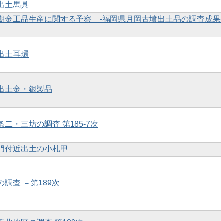
礎出土馬具
の初期金工品生産に関する予察 -福岡県月岡古墳出土品の調査成
礎出土耳環
礎出土金・銀製品
条二・三坊の調査 第185-7次
養門付近出土の小札甲
の調査 －第189次