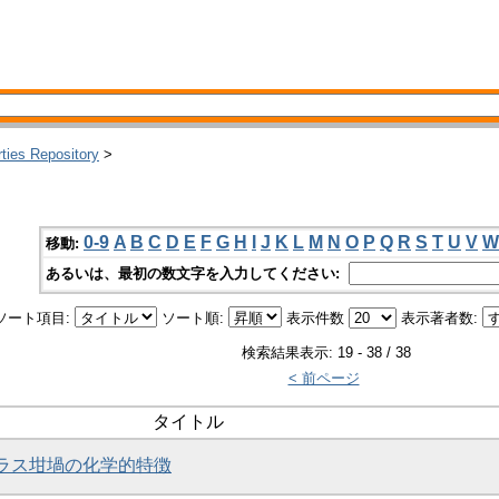
rties Repository
>
0-9
A
B
C
D
E
F
G
H
I
J
K
L
M
N
O
P
Q
R
S
T
U
V
W
移動:
あるいは、最初の数文字を入力してください:
ソート項目:
ソート順:
表示件数
表示著者数:
検索結果表示: 19 - 38 / 38
< 前ページ
タイトル
ガラス坩堝の化学的特徴