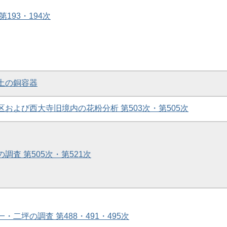
第193・194次
出土の銅容器
地区および西大寺旧境内の花粉分析 第503次・第505次
の調査 第505次・第521次
一・二坪の調査 第488・491・495次