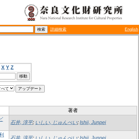
詳細検索
English
X
Y
Z
著者
ビ
石井, 淳平
;
いしい, じゅんぺい
;
Ishii, Junpei
利
石井, 淳平
;
いしい, じゅんぺい
;
Ishii, Junpei