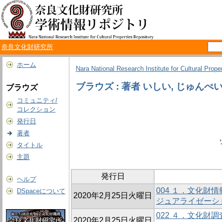
奈良文化財研究所
ホーム
Nara National Research Institute for Cultural Prope
ブラウズ : 著者 いしい, じゅんぺ
ブラウズ
コミュニティ/
コレクション
発行日
著者
タイトル
主題
発行日
ヘルプ
004 １．文化
DSpaceについて
2020年2月25日火曜日
ジュアライゼーシ
022 ４．文化財調
2020年2月25日火曜日