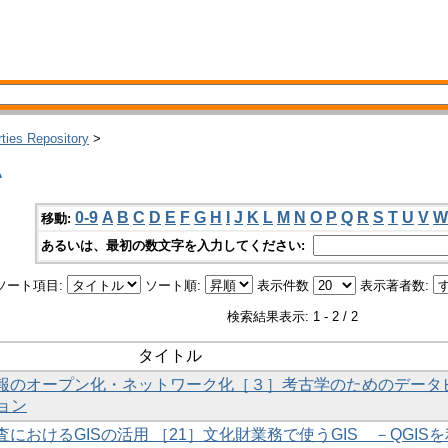
rties Repository
>
い
0-9
A
B
C
D
E
F
G
H
I
J
K
L
M
N
O
P
Q
R
S
T
U
V
W
移動:
あるいは、最初の数文字を入力してください:
ソート項目:
ソート順:
表示件数
表示著者数:
検索結果表示: 1 - 2 / 2
タイトル
財情報のオープン化・ネットワーク化［３］考古学のためのデータ
ョン
査におけるGISの活用 ［21］文化財業務で使うGIS －QGISを