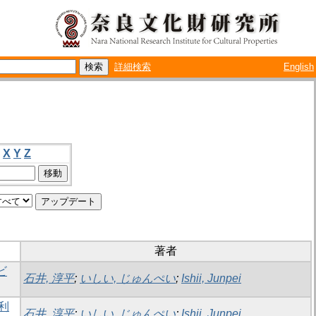
詳細検索
English
X
Y
Z
著者
ビ
石井, 淳平
;
いしい, じゅんぺい
;
Ishii, Junpei
利
石井, 淳平
;
いしい, じゅんぺい
;
Ishii, Junpei