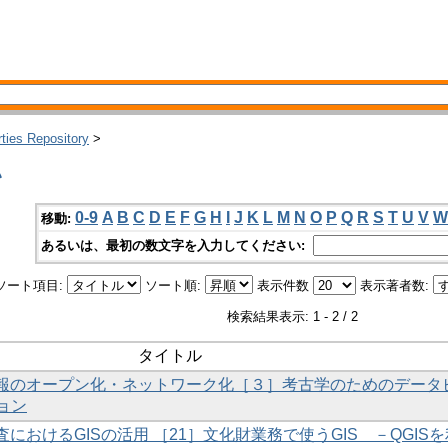
rties Repository
>
い
0-9
A
B
C
D
E
F
G
H
I
J
K
L
M
N
O
P
Q
R
S
T
U
V
W
移動:
あるいは、最初の数文字を入力してください:
ソート項目:
ソート順:
表示件数
表示著者数:
検索結果表示: 1 - 2 / 2
タイトル
財情報のオープン化・ネットワーク化［３］考古学のためのデータ
ョン
査におけるGISの活用 ［21］文化財業務で使うGIS －QGISを