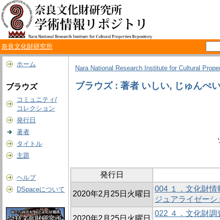
奈良文化財研究所
ホーム
Nara National Research Institute for Cultural Prope
ブラウズ : 著者 いしい, じゅんぺ
ブラウズ
コミュニティ/
コレクション
発行日
著者
タイトル
主題
発行日
ヘルプ
004 １．文化
DSpaceについて
2020年2月25日火曜日
ジュアライゼーシ
022 ４．文化財調
2020年2月25日火曜日