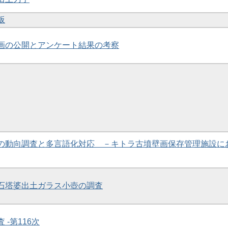
板
壁画の公開とアンケート結果の考察
問客の動向調査と多言語化対応 －キトラ古墳壁画保存管理施設に
社石塔婆出土ガラス小壺の調査
 -第116次