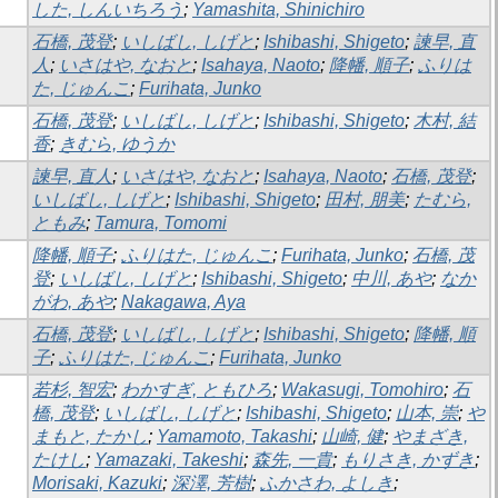
した, しんいちろう
;
Yamashita, Shinichiro
石橋, 茂登
;
いしばし, しげと
;
Ishibashi, Shigeto
;
諫早, 直
人
;
いさはや, なおと
;
Isahaya, Naoto
;
降幡, 順子
;
ふりは
た, じゅんこ
;
Furihata, Junko
石橋, 茂登
;
いしばし, しげと
;
Ishibashi, Shigeto
;
木村, 結
香
;
きむら, ゆうか
諫早, 直人
;
いさはや, なおと
;
Isahaya, Naoto
;
石橋, 茂登
;
いしばし, しげと
;
Ishibashi, Shigeto
;
田村, 朋美
;
たむら,
ともみ
;
Tamura, Tomomi
降幡, 順子
;
ふりはた, じゅんこ
;
Furihata, Junko
;
石橋, 茂
登
;
いしばし, しげと
;
Ishibashi, Shigeto
;
中川, あや
;
なか
がわ, あや
;
Nakagawa, Aya
石橋, 茂登
;
いしばし, しげと
;
Ishibashi, Shigeto
;
降幡, 順
子
;
ふりはた, じゅんこ
;
Furihata, Junko
若杉, 智宏
;
わかすぎ, ともひろ
;
Wakasugi, Tomohiro
;
石
橋, 茂登
;
いしばし, しげと
;
Ishibashi, Shigeto
;
山本, 崇
;
や
まもと, たかし
;
Yamamoto, Takashi
;
山崎, 健
;
やまざき,
たけし
;
Yamazaki, Takeshi
;
森先, 一貴
;
もりさき, かずき
;
Morisaki, Kazuki
;
深澤, 芳樹
;
ふかさわ, よしき
;