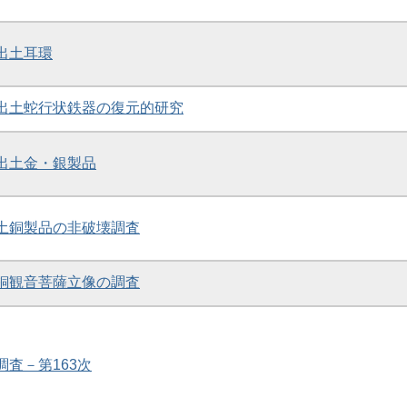
礎出土耳環
礎出土蛇行状鉄器の復元的研究
礎出土金・銀製品
出土銅製品の非破壊調査
金銅観音菩薩立像の調査
調査－第163次