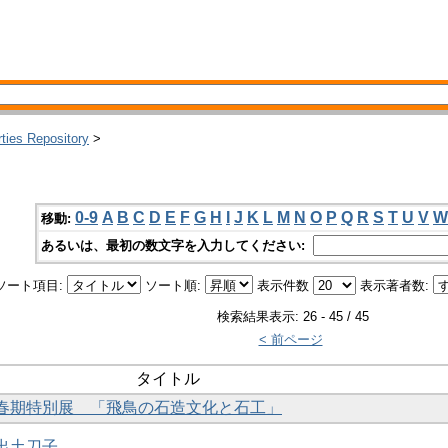
rties Repository
>
0-9
A
B
C
D
E
F
G
H
I
J
K
L
M
N
O
P
Q
R
S
T
U
V
W
移動:
あるいは、最初の数文字を入力してください:
ソート項目:
ソート順:
表示件数
表示著者数:
検索結果表示: 26 - 45 / 45
< 前ページ
タイトル
館 春期特別展 「飛鳥の石造文化と石工」
礎出土刀子