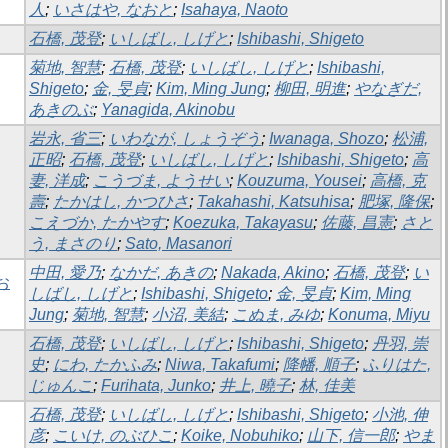
人
;
いさはや, なおと
;
Isahaya, Naoto
石橋, 茂登
;
いしばし, しげと
;
Ishibashi, Shigeto
菊地, 智慧
;
石橋, 茂登
;
いしばし, しげと
;
Ishibashi,
Shigeto
;
金, 旻貞
;
Kim, Ming Jung
;
柳田, 明進
;
やなぎだ,
あきのぶ
;
Yanagida, Akinobu
岩永, 省三
;
いわなが, しょうぞう
;
Iwanaga, Shozo
;
松浦,
正昭
;
石橋, 茂登
;
いしばし, しげと
;
Ishibashi, Shigeto
;
高
妻, 洋成
;
こうづま, ようせい
;
Kouzuma, Yousei
;
高橋, 克
壽
;
たかはし, かつひさ
;
Takahashi, Katsuhisa
;
肥塚, 隆保
;
こえづか, たかやす
;
Koezuka, Takayasu
;
佐藤, 昌憲
;
さと
う, まさのり
;
Sato, Masanori
中田, 愛乃
;
なかだ, あきの
;
Nakada, Akino
;
石橋, 茂登
;
い
お
しばし, しげと
;
Ishibashi, Shigeto
;
金, 旻貞
;
Kim, Ming
Jung
;
菊地, 智慧
;
小沼, 美結
;
こぬま, みゆ
;
Konuma, Miyu
石橋, 茂登
;
いしばし, しげと
;
Ishibashi, Shigeto
;
丹羽, 崇
史
;
にわ, たかふみ
;
Niwa, Takafumi
;
降幡, 順子
;
ふりはた,
じゅんこ
;
Furihata, Junko
;
井上, 曉子
;
林, 佳美
石橋, 茂登
;
いしばし, しげと
;
Ishibashi, Shigeto
;
小池, 伸
彦
;
こいけ, のぶひこ
;
Koike, Nobuhiko
;
山下, 信一郎
;
やま