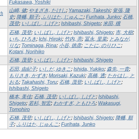
Fukasawa, Yoshiki
山崎, 健
;
やまざき, たけし
;
Yamazaki, Takeshi
;
覚張, 隆
効
史
;
降幡, 順子
;
ふりはた, じゅんこ
;
Furihata, Junko
;
石橋,
茂登
;
いしばし, しげと
;
Ishibashi, Shigeto
;
米田, 穣
石橋, 茂登
;
いしばし, しげと
;
Ishibashi, Shigeto
;
市, 大樹
;
いち, ひろき
;
Ichi, Hiroki
;
竹内, 亮
;
冨永, 里菜
;
とみなが,
りな
;
Tominaga, Rina
;
小谷, 徳彦
;
こたに, のりひこ
;
Kotani, Norihiko
石橋, 茂登
;
いしばし, しげと
;
Ishibashi, Shigeto
石田, 由紀子
;
いしだ, ゆきこ
;
Ishida, Yukiko
;
森先, 一貴
;
もりさき, かずき
;
Morisaki, Kazuki
;
高橋, 透
;
たかはし, と
おる
;
Takahashi, Toru
;
石橋, 茂登
;
いしばし, しげと
;
Ishibashi, Shigeto
橋本, 美佳
;
石橋, 茂登
;
いしばし, しげと
;
Ishibashi,
Shigeto
;
若杉, 智宏
;
わかすぎ, ともひろ
;
Wakasugi,
Tomohiro
石橋, 茂登
;
いしばし, しげと
;
Ishibashi, Shigeto
;
降幡, 順
子
;
ふりはた, じゅんこ
;
Furihata, Junko