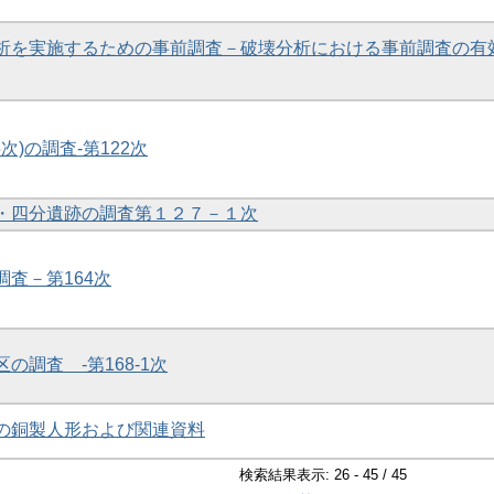
学分析を実施するための事前調査－破壊分析における事前調査の有
5次)の調査-第122次
帯・四分遺跡の調査第１２７－１次
調査－第164次
区の調査 -第168-1次
土の銅製人形および関連資料
検索結果表示: 26 - 45 / 45