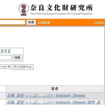
詳細検索
English
X
Y
Z
著者
石橋, 茂登
;
いしばし, しげと
;
Ishibashi, Shigeto
石橋, 茂登
;
いしばし, しげと
;
Ishibashi, Shigeto
;
諫早, 直