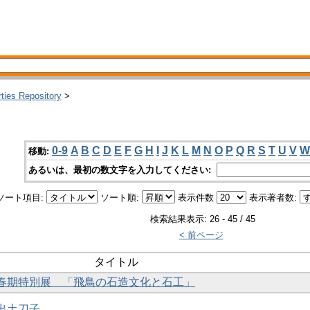
rties Repository
>
0-9
A
B
C
D
E
F
G
H
I
J
K
L
M
N
O
P
Q
R
S
T
U
V
W
移動:
あるいは、最初の数文字を入力してください:
ソート項目:
ソート順:
表示件数
表示著者数:
検索結果表示: 26 - 45 / 45
< 前ページ
タイトル
館 春期特別展 「飛鳥の石造文化と石工」
礎出土刀子