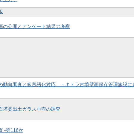
板
壁画の公開とアンケート結果の考察
問客の動向調査と多言語化対応 －キトラ古墳壁画保存管理施設に
社石塔婆出土ガラス小壺の調査
 -第116次