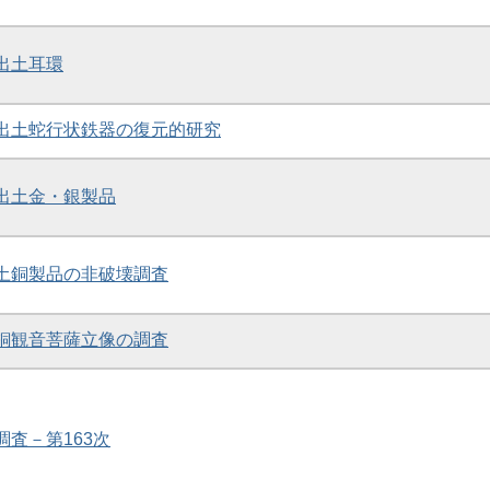
礎出土耳環
礎出土蛇行状鉄器の復元的研究
礎出土金・銀製品
出土銅製品の非破壊調査
金銅観音菩薩立像の調査
調査－第163次