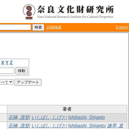
詳細検索
English
X
Y
Z
著者
石橋, 茂登
;
いしばし, しげと
;
Ishibashi, Shigeto
石橋, 茂登
;
いしばし, しげと
;
Ishibashi, Shigeto
;
諫早, 直