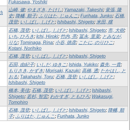
Fukasawa, Yoshiki
山崎, 健
;
やまざき, たけし
;
Yamazaki, Takeshi
;
覚張, 隆
効
史
;
降幡, 順子
;
ふりはた, じゅんこ
;
Furihata, Junko
;
石橋,
茂登
;
いしばし, しげと
;
Ishibashi, Shigeto
;
米田, 穣
石橋, 茂登
;
いしばし, しげと
;
Ishibashi, Shigeto
;
市, 大樹
;
いち, ひろき
;
Ichi, Hiroki
;
竹内, 亮
;
冨永, 里菜
;
とみなが,
りな
;
Tominaga, Rina
;
小谷, 徳彦
;
こたに, のりひこ
;
Kotani, Norihiko
石橋, 茂登
;
いしばし, しげと
;
Ishibashi, Shigeto
石田, 由紀子
;
いしだ, ゆきこ
;
Ishida, Yukiko
;
森先, 一貴
;
もりさき, かずき
;
Morisaki, Kazuki
;
高橋, 透
;
たかはし, と
おる
;
Takahashi, Toru
;
石橋, 茂登
;
いしばし, しげと
;
Ishibashi, Shigeto
橋本, 美佳
;
石橋, 茂登
;
いしばし, しげと
;
Ishibashi,
Shigeto
;
若杉, 智宏
;
わかすぎ, ともひろ
;
Wakasugi,
Tomohiro
石橋, 茂登
;
いしばし, しげと
;
Ishibashi, Shigeto
;
降幡, 順
子
;
ふりはた, じゅんこ
;
Furihata, Junko