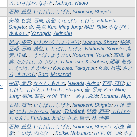
人
;
いさはや, なおと
;
Isahaya, Naoto
石橋, 茂登
;
いしばし, しげと
;
Ishibashi, Shigeto
菊地, 智慧
;
石橋, 茂登
;
いしばし, しげと
;
Ishibashi,
Shigeto
;
金, 旻貞
;
Kim, Ming Jung
;
柳田, 明進
;
やなぎだ,
あきのぶ
;
Yanagida, Akinobu
岩永, 省三
;
いわなが, しょうぞう
;
Iwanaga, Shozo
;
松浦,
正昭
;
石橋, 茂登
;
いしばし, しげと
;
Ishibashi, Shigeto
;
高
妻, 洋成
;
こうづま, ようせい
;
Kouzuma, Yousei
;
高橋, 克
壽
;
たかはし, かつひさ
;
Takahashi, Katsuhisa
;
肥塚, 隆保
;
こえづか, たかやす
;
Koezuka, Takayasu
;
佐藤, 昌憲
;
さと
う, まさのり
;
Sato, Masanori
中田, 愛乃
;
なかだ, あきの
;
Nakada, Akino
;
石橋, 茂登
;
い
お
しばし, しげと
;
Ishibashi, Shigeto
;
金, 旻貞
;
Kim, Ming
Jung
;
菊地, 智慧
;
小沼, 美結
;
こぬま, みゆ
;
Konuma, Miyu
石橋, 茂登
;
いしばし, しげと
;
Ishibashi, Shigeto
;
丹羽, 崇
史
;
にわ, たかふみ
;
Niwa, Takafumi
;
降幡, 順子
;
ふりはた,
じゅんこ
;
Furihata, Junko
;
井上, 曉子
;
林, 佳美
石橋, 茂登
;
いしばし, しげと
;
Ishibashi, Shigeto
;
小池, 伸
彦
;
こいけ, のぶひこ
;
Koike, Nobuhiko
;
山下, 信一郎
;
やま