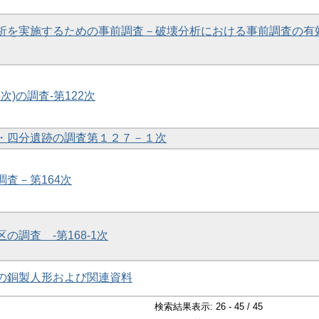
学分析を実施するための事前調査－破壊分析における事前調査の有
5次)の調査-第122次
帯・四分遺跡の調査第１２７－１次
調査－第164次
区の調査 -第168-1次
土の銅製人形および関連資料
検索結果表示: 26 - 45 / 45