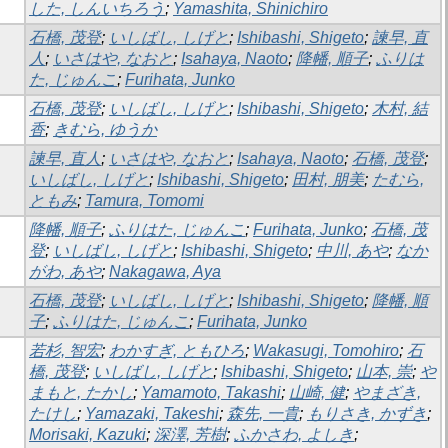
した, しんいちろう
;
Yamashita, Shinichiro
石橋, 茂登
;
いしばし, しげと
;
Ishibashi, Shigeto
;
諫早, 直
人
;
いさはや, なおと
;
Isahaya, Naoto
;
降幡, 順子
;
ふりは
た, じゅんこ
;
Furihata, Junko
石橋, 茂登
;
いしばし, しげと
;
Ishibashi, Shigeto
;
木村, 結
香
;
きむら, ゆうか
諫早, 直人
;
いさはや, なおと
;
Isahaya, Naoto
;
石橋, 茂登
;
いしばし, しげと
;
Ishibashi, Shigeto
;
田村, 朋美
;
たむら,
ともみ
;
Tamura, Tomomi
降幡, 順子
;
ふりはた, じゅんこ
;
Furihata, Junko
;
石橋, 茂
登
;
いしばし, しげと
;
Ishibashi, Shigeto
;
中川, あや
;
なか
がわ, あや
;
Nakagawa, Aya
石橋, 茂登
;
いしばし, しげと
;
Ishibashi, Shigeto
;
降幡, 順
子
;
ふりはた, じゅんこ
;
Furihata, Junko
若杉, 智宏
;
わかすぎ, ともひろ
;
Wakasugi, Tomohiro
;
石
橋, 茂登
;
いしばし, しげと
;
Ishibashi, Shigeto
;
山本, 崇
;
や
まもと, たかし
;
Yamamoto, Takashi
;
山崎, 健
;
やまざき,
たけし
;
Yamazaki, Takeshi
;
森先, 一貴
;
もりさき, かずき
;
Morisaki, Kazuki
;
深澤, 芳樹
;
ふかさわ, よしき
;