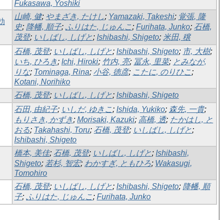
Fukasawa, Yoshiki
山崎, 健
;
やまざき, たけし
;
Yamazaki, Takeshi
;
覚張, 隆
効
史
;
降幡, 順子
;
ふりはた, じゅんこ
;
Furihata, Junko
;
石橋,
茂登
;
いしばし, しげと
;
Ishibashi, Shigeto
;
米田, 穣
石橋, 茂登
;
いしばし, しげと
;
Ishibashi, Shigeto
;
市, 大樹
;
いち, ひろき
;
Ichi, Hiroki
;
竹内, 亮
;
冨永, 里菜
;
とみなが,
りな
;
Tominaga, Rina
;
小谷, 徳彦
;
こたに, のりひこ
;
Kotani, Norihiko
石橋, 茂登
;
いしばし, しげと
;
Ishibashi, Shigeto
石田, 由紀子
;
いしだ, ゆきこ
;
Ishida, Yukiko
;
森先, 一貴
;
もりさき, かずき
;
Morisaki, Kazuki
;
高橋, 透
;
たかはし, と
おる
;
Takahashi, Toru
;
石橋, 茂登
;
いしばし, しげと
;
Ishibashi, Shigeto
橋本, 美佳
;
石橋, 茂登
;
いしばし, しげと
;
Ishibashi,
Shigeto
;
若杉, 智宏
;
わかすぎ, ともひろ
;
Wakasugi,
Tomohiro
石橋, 茂登
;
いしばし, しげと
;
Ishibashi, Shigeto
;
降幡, 順
子
;
ふりはた, じゅんこ
;
Furihata, Junko