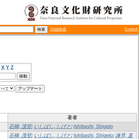
詳細検索
English
X
Y
Z
著者
石橋, 茂登
;
いしばし, しげと
;
Ishibashi, Shigeto
石橋, 茂登
;
いしばし, しげと
;
Ishibashi, Shigeto
;
諫早, 直