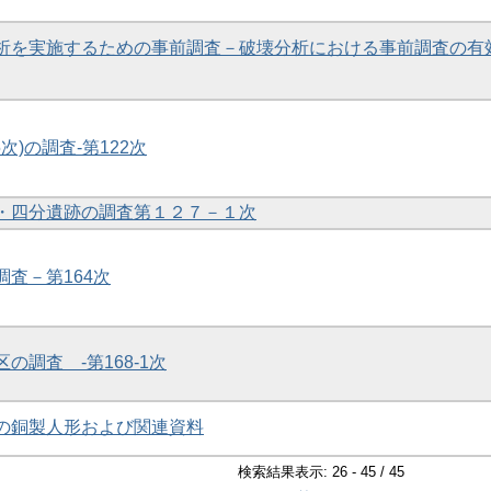
学分析を実施するための事前調査－破壊分析における事前調査の有
5次)の調査-第122次
帯・四分遺跡の調査第１２７－１次
調査－第164次
区の調査 -第168-1次
土の銅製人形および関連資料
検索結果表示: 26 - 45 / 45