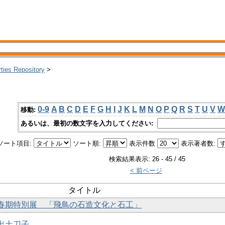
rties Repository
>
0-9
A
B
C
D
E
F
G
H
I
J
K
L
M
N
O
P
Q
R
S
T
U
V
W
移動:
あるいは、最初の数文字を入力してください:
ソート項目:
ソート順:
表示件数
表示著者数:
検索結果表示: 26 - 45 / 45
< 前ページ
タイトル
館 春期特別展 「飛鳥の石造文化と石工」
礎出土刀子