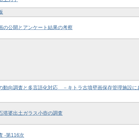
板
壁画の公開とアンケート結果の考察
問客の動向調査と多言語化対応 －キトラ古墳壁画保存管理施設に
社石塔婆出土ガラス小壺の調査
 -第116次