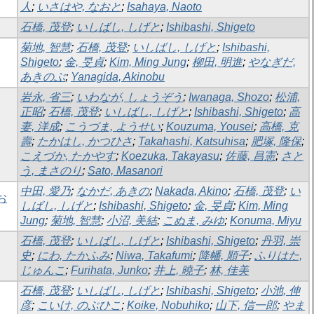
人
;
いさはや, なおと
;
Isahaya, Naoto
石橋, 茂登
;
いしばし, しげと
;
Ishibashi, Shigeto
菊地, 智慧
;
石橋, 茂登
;
いしばし, しげと
;
Ishibashi,
Shigeto
;
金, 旻貞
;
Kim, Ming Jung
;
柳田, 明進
;
やなぎだ,
あきのぶ
;
Yanagida, Akinobu
岩永, 省三
;
いわなが, しょうぞう
;
Iwanaga, Shozo
;
松浦,
正昭
;
石橋, 茂登
;
いしばし, しげと
;
Ishibashi, Shigeto
;
高
妻, 洋成
;
こうづま, ようせい
;
Kouzuma, Yousei
;
高橋, 克
壽
;
たかはし, かつひさ
;
Takahashi, Katsuhisa
;
肥塚, 隆保
;
こえづか, たかやす
;
Koezuka, Takayasu
;
佐藤, 昌憲
;
さと
う, まさのり
;
Sato, Masanori
中田, 愛乃
;
なかだ, あきの
;
Nakada, Akino
;
石橋, 茂登
;
い
お
しばし, しげと
;
Ishibashi, Shigeto
;
金, 旻貞
;
Kim, Ming
Jung
;
菊地, 智慧
;
小沼, 美結
;
こぬま, みゆ
;
Konuma, Miyu
石橋, 茂登
;
いしばし, しげと
;
Ishibashi, Shigeto
;
丹羽, 崇
史
;
にわ, たかふみ
;
Niwa, Takafumi
;
降幡, 順子
;
ふりはた,
じゅんこ
;
Furihata, Junko
;
井上, 曉子
;
林, 佳美
石橋, 茂登
;
いしばし, しげと
;
Ishibashi, Shigeto
;
小池, 伸
彦
;
こいけ, のぶひこ
;
Koike, Nobuhiko
;
山下, 信一郎
;
やま