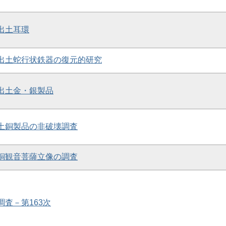
礎出土耳環
礎出土蛇行状鉄器の復元的研究
礎出土金・銀製品
出土銅製品の非破壊調査
金銅観音菩薩立像の調査
調査－第163次