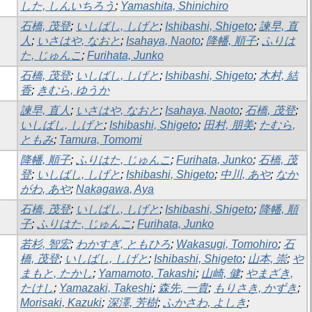
した, しんいちろう
;
Yamashita, Shinichiro
石橋, 茂登
;
いしばし, しげと
;
Ishibashi, Shigeto
;
諫早, 直
人
;
いさはや, なおと
;
Isahaya, Naoto
;
降幡, 順子
;
ふりは
た, じゅんこ
;
Furihata, Junko
石橋, 茂登
;
いしばし, しげと
;
Ishibashi, Shigeto
;
木村, 結
香
;
きむら, ゆうか
諫早, 直人
;
いさはや, なおと
;
Isahaya, Naoto
;
石橋, 茂登
;
いしばし, しげと
;
Ishibashi, Shigeto
;
田村, 朋美
;
たむら,
ともみ
;
Tamura, Tomomi
降幡, 順子
;
ふりはた, じゅんこ
;
Furihata, Junko
;
石橋, 茂
登
;
いしばし, しげと
;
Ishibashi, Shigeto
;
中川, あや
;
なか
がわ, あや
;
Nakagawa, Aya
石橋, 茂登
;
いしばし, しげと
;
Ishibashi, Shigeto
;
降幡, 順
子
;
ふりはた, じゅんこ
;
Furihata, Junko
若杉, 智宏
;
わかすぎ, ともひろ
;
Wakasugi, Tomohiro
;
石
橋, 茂登
;
いしばし, しげと
;
Ishibashi, Shigeto
;
山本, 崇
;
や
まもと, たかし
;
Yamamoto, Takashi
;
山崎, 健
;
やまざき,
たけし
;
Yamazaki, Takeshi
;
森先, 一貴
;
もりさき, かずき
;
Morisaki, Kazuki
;
深澤, 芳樹
;
ふかさわ, よしき
;