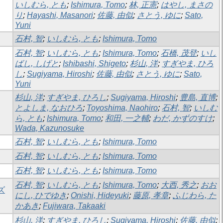
いしむら, とも
;
Ishimura, Tomo
;
林, 正憲
;
はやし, まさの
り
;
Hayashi, Masanori
;
佐藤, 由似
;
さとう, ゆに
;
Sato,
Yuni
石村, 智
;
いしむら, とも
;
Ishimura, Tomo
石村, 智
;
いしむら, とも
;
Ishimura, Tomo
;
石橋, 茂登
;
いし
ばし, しげと
;
Ishibashi, Shigeto
;
杉山, 洋
;
すぎやま, ひろ
し
;
Sugiyama, Hiroshi
;
佐藤, 由似
;
さとう, ゆに
;
Sato,
Yuni
杉山, 洋
;
すぎやま, ひろし
;
Sugiyama, Hiroshi
;
豊島, 直博
;
とよしま, なおひろ
;
Toyoshima, Naohiro
;
石村, 智
;
いしむ
ら, とも
;
Ishimura, Tomo
;
和田, 一之輔
;
わだ, かずのすけ
;
Wada, Kazunosuke
石村, 智
;
いしむら, とも
;
Ishimura, Tomo
石村, 智
;
いしむら, とも
;
Ishimura, Tomo
石村, 智
;
いしむら, とも
;
Ishimura, Tomo
石村, 智
;
いしむら, とも
;
Ishimura, Tomo
;
大西, 秀之
;
おお
ズ
にし, ひでゆき
;
Onishi, Hideyuki
;
藤原, 孝章
;
ふじわら, た
かあき
;
Fujiwara, Takaaki
杉山, 洋
;
すぎやま, ひろし
;
Sugiyama, Hiroshi
;
佐藤, 由似
;