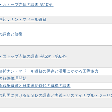
ア・西トップ寺院の調査-第10次-
ア連邦：ナン・マドール遺跡
跡の調査と修復
・西トップ寺院の調査 -第5次・第6次-
シア連邦ナン・マドール遺跡の保存と活用にかかる国際協力
跡の解体修理開始
おける戦争遺跡と日本統治時代の遺構の調査
諸島共和国におけるＥＳＤの調査と実践－サステイナブル・ツーリ