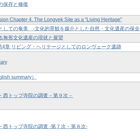
跡の保存と修復
sion Chapter 4. The Longvek Site as a “Living Heritage”
産』としての奄美 -文化的景観を媒介とした自然・文化遺産の保全
ける無形文化遺産の現状と展望
考 第4章 リビング・ヘリテージとしてのロンヴェーク遺跡
ary
ish summary）
ア・西トップ寺院の調査－第９次－
ア・西トップ寺院の調査 -第７次・第８次-