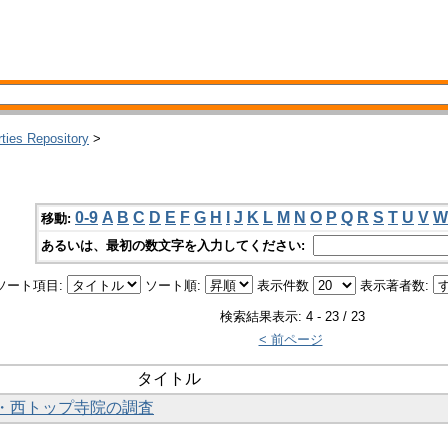
rties Repository
>
0-9
A
B
C
D
E
F
G
H
I
J
K
L
M
N
O
P
Q
R
S
T
U
V
W
移動:
あるいは、最初の数文字を入力してください:
ソート項目:
ソート順:
表示件数
表示著者数:
検索結果表示: 4 - 23 / 23
< 前ページ
タイトル
ア・西トップ寺院の調査