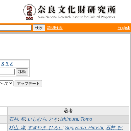
詳細検索
English
X
Y
Z
著者
石村, 智
;
いしむら, とも
;
Ishimura, Tomo
杉山, 洋
;
すぎやま, ひろし
;
Sugiyama, Hiroshi
;
石村, 智
;