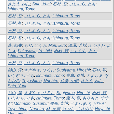
さとう, ゆに
;
Sato, Yuni
;
石村, 智
;
いしむら, とも
;
Ishimura, Tomo
石村, 智
;
いしむら, とも
;
Ishimura, Tomo
石村, 智
;
いしむら, とも
;
Ishimura, Tomo
石村, 智
;
いしむら, とも
;
Ishimura, Tomo
石村, 智
;
いしむら, とも
;
Ishimura, Tomo
森, 郁夫
;
もり, いくお
;
Mori, Ikuo
;
深澤, 芳樹
;
ふかさわ, よ
しき
;
Fukasawa, Yoshiki
;
石村, 智
;
いしむら, とも
;
Ishimura, Tomo
石村, 智
;
いしむら, とも
;
Ishimura, Tomo
杉山, 洋
;
すぎやま, ひろし
;
Sugiyama, Hiroshi
;
石村, 智
;
いしむら, とも
;
Ishimura, Tomo
;
豊島, 直博
;
とよしま, な
おひろ
;
Toyoshima, Naohiro
;
佐藤, 由似
;
さとう, ゆに
;
Sato, Yuni
杉山, 洋
;
すぎやま, ひろし
;
Sugiyama, Hiroshi
;
石村, 智
;
いしむら, とも
;
Ishimura, Tomo
;
森本, 晋
;
もりもと, すす
む
;
Morimoto, Susumu
;
豊島, 直博
;
とよしま, なおひろ
;
Toyoshima, Naohiro
;
林, 正憲
;
はやし, まさのり
;
Hayashi,
Masanori