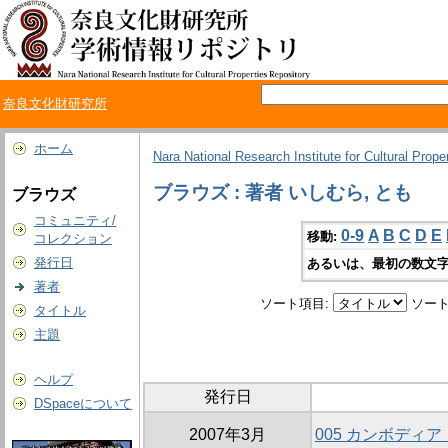
奈良文化財研究所
ホーム
Nara National Research Institute for Cultural Prope
ブラウズ : 著者 いしむら, とも
ブラウズ
コミュニティ/
0-9
A
B
C
D
E
移動:
コレクション
発行日
あるいは、最初の数文字
著者
ソート項目:
ソート
タイトル
主題
ヘルプ
発行日
DSpaceについて
2007年3月
005 カンボディ