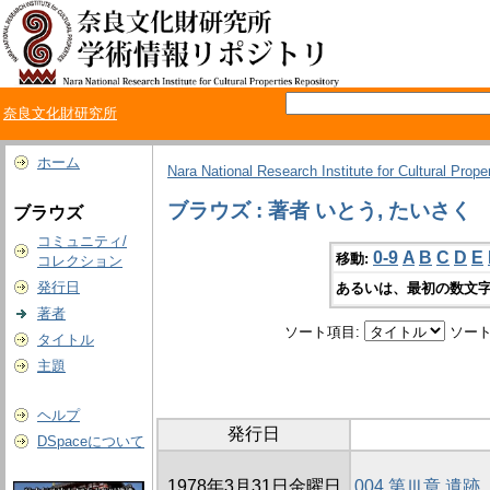
奈良文化財研究所
ホーム
Nara National Research Institute for Cultural Prope
ブラウズ : 著者 いとう, たいさく
ブラウズ
コミュニティ/
0-9
A
B
C
D
E
移動:
コレクション
発行日
あるいは、最初の数文字
著者
ソート項目:
ソート
タイトル
主題
ヘルプ
発行日
DSpaceについて
1978年3月31日金曜日
004 第Ⅲ章 遺跡