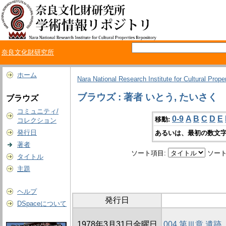
奈良文化財研究所
ホーム
Nara National Research Institute for Cultural Prope
ブラウズ : 著者 いとう, たいさく
ブラウズ
コミュニティ/
0-9
A
B
C
D
E
移動:
コレクション
発行日
あるいは、最初の数文字
著者
ソート項目:
ソート
タイトル
主題
ヘルプ
発行日
DSpaceについて
1978年3月31日金曜日
004 第Ⅲ章 遺跡