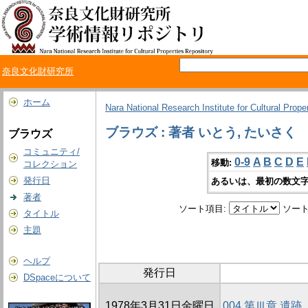
奈良文化財研究所
ホーム
Nara National Research Institute for Cultural Prope
ブラウズ : 著者 いとう, たいさく
ブラウズ
コミュニティ/
0-9
A
B
C
D
E
移動:
コレクション
発行日
あるいは、最初の数文字
著者
ソート項目:
ソート
タイトル
主題
ヘルプ
発行日
DSpaceについて
1978年3月31日金曜日
004 第Ⅲ章 遺跡