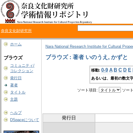
奈良文化財研究所
ホーム
Nara National Research Institute for Cultural Prope
ブラウズ : 著者 いのうえ, かずと
ブラウズ
コミュニティ/
0-9
A
B
C
D
E
移動:
コレクション
発行日
あるいは、最初の数文字
著者
ソート項目:
ソート
タイトル
主題
ヘルプ
発行日
DSpaceについて