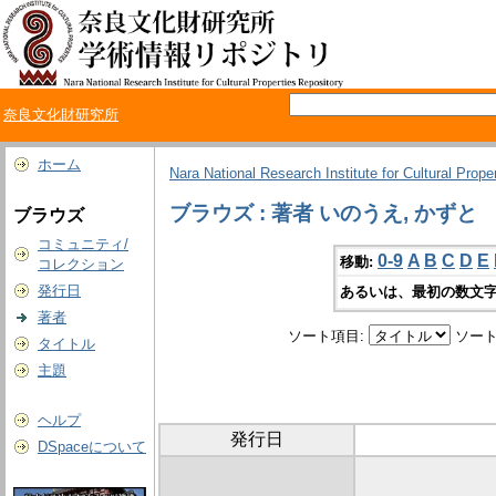
奈良文化財研究所
ホーム
Nara National Research Institute for Cultural Prope
ブラウズ : 著者 いのうえ, かずと
ブラウズ
コミュニティ/
0-9
A
B
C
D
E
移動:
コレクション
発行日
あるいは、最初の数文字
著者
ソート項目:
ソート
タイトル
主題
ヘルプ
発行日
DSpaceについて