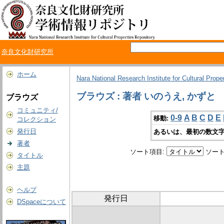
奈良文化財研究所
ホーム
Nara National Research Institute for Cultural Prope
ブラウズ : 著者 いのうえ, かずと
ブラウズ
コミュニティ/
0-9
A
B
C
D
E
移動:
コレクション
発行日
あるいは、最初の数文字
著者
ソート項目:
ソート
タイトル
主題
ヘルプ
発行日
DSpaceについて