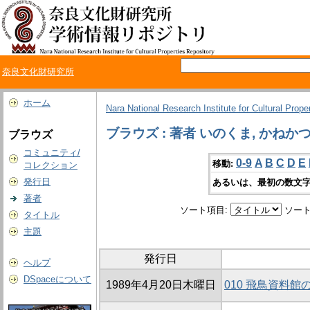
奈良文化財研究所
ホーム
Nara National Research Institute for Cultural Prope
ブラウズ : 著者 いのくま, かねか
ブラウズ
コミュニティ/
0-9
A
B
C
D
E
移動:
コレクション
発行日
あるいは、最初の数文字
著者
ソート項目:
ソート
タイトル
主題
発行日
ヘルプ
DSpaceについて
1989年4月20日木曜日
010 飛鳥資料館