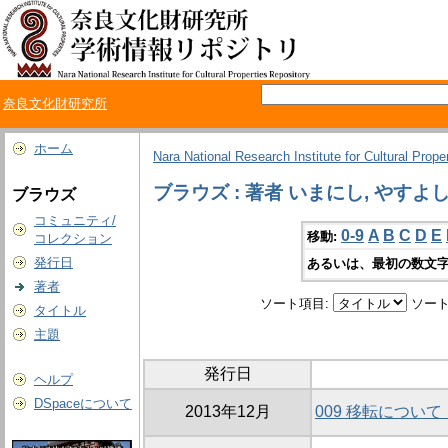
奈良文化財研究所
ホーム
Nara National Research Institute for Cultural Prope
ブラウズ : 著者 いまにし, やすよ
ブラウズ
コミュニティ/
0-9
A
B
C
D
E
移動:
コレクション
発行日
あるいは、最初の数文字
著者
ソート項目:
ソート
タイトル
主題
発行日
ヘルプ
DSpaceについて
2013年12月
009 移転につい