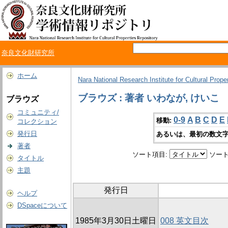
奈良文化財研究所
ホーム
Nara National Research Institute for Cultural Prope
ブラウズ : 著者 いわなが, けいこ
ブラウズ
コミュニティ/
0-9
A
B
C
D
E
移動:
コレクション
発行日
あるいは、最初の数文字
著者
ソート項目:
ソート
タイトル
主題
発行日
ヘルプ
DSpaceについて
1985年3月30日土曜日
008 英文目次