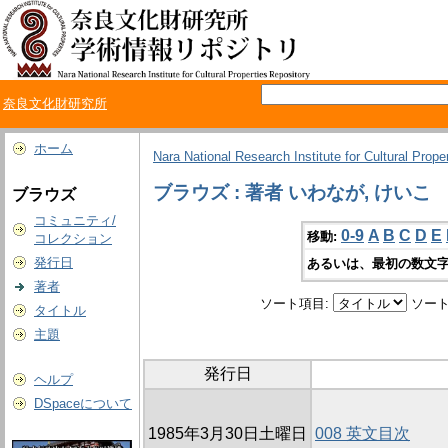
奈良文化財研究所
ホーム
Nara National Research Institute for Cultural Prope
ブラウズ : 著者 いわなが, けいこ
ブラウズ
コミュニティ/
0-9
A
B
C
D
E
移動:
コレクション
発行日
あるいは、最初の数文字
著者
ソート項目:
ソート
タイトル
主題
発行日
ヘルプ
DSpaceについて
1985年3月30日土曜日
008 英文目次