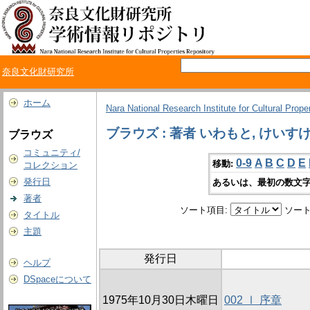
奈良文化財研究所
ホーム
Nara National Research Institute for Cultural Prope
ブラウズ : 著者 いわもと, けいす
ブラウズ
コミュニティ/
0-9
A
B
C
D
E
移動:
コレクション
発行日
あるいは、最初の数文字
著者
ソート項目:
ソート
タイトル
主題
発行日
ヘルプ
DSpaceについて
1975年10月30日木曜日
002 Ⅰ 序章