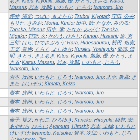
あき
;
Kitou, Kiyoaki
;
加藤, 優
;
かとう, まさる
;
Katou,
Masaru
;
岩本, 次郎
;
いわもと, じろう
;
Iwamoto, Jiro
坪井, 清足
;
つぼい, きよたり
;
Tsuboi, Kiyotari
;
守田, 公夫
;
もりた, きみお
;
Morita, Kimio
;
田中, 稔
;
たなか, みのる
;
Tanaka, Minoru
;
田中, 琢
;
たなか, みがく
;
Tanaka,
Migaku
;
狩野, 久
;
かのう, ひさし
;
Kanou, Hisashi
;
原, 秀
三郎
;
はら, ひでさぶろう
;
Hara, Hidesaburou
;
横田, 拓実
;
工楽, 善通
;
くらく, よしゆき
;
Kuraku, Yoshiyuki
;
鬼頭, 清
明
;
きとう, きよあき
;
Kitou, Kiyoaki
;
加藤, 優
;
かとう, ま
さる
;
Katou, Masaru
;
岩本, 次郎
;
いわもと, じろう
;
Iwamoto, Jiro
岩本, 次郎
;
いわもと, じろう
;
Iwamoto, Jiro
;
木全, 敬蔵
;
き
また, けいぞう
;
Kimata, Keizo
岩本, 次郎
;
いわもと, じろう
;
Iwamoto, Jiro
岩本, 次郎
;
いわもと, じろう
;
Iwamoto, Jiro
岩本, 次郎
;
いわもと, じろう
;
Iwamoto, Jiro
金子, 裕之
;
かねこ, ひろゆき
;
Kaneko, Hiroyuki
;
綾村, 宏
;
あやむら, ひろし
;
Ayamura, Hiroshi
;
岩本, 圭輔
;
いわもと,
けいすけ
;
Iwamoto, Keisuke
;
岩本, 次郎
;
いわもと, じろ
う
;
Iwamoto, Jiro