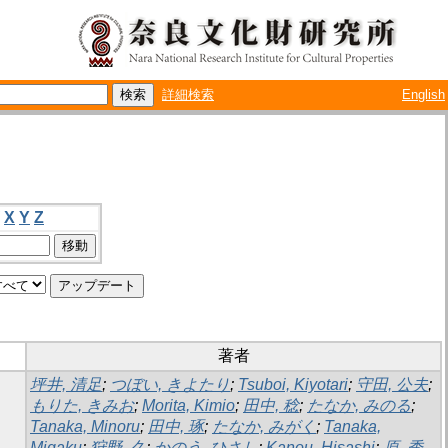
詳細検索
English
X
Y
Z
著者
坪井, 清足
;
つぼい, きよたり
;
Tsuboi, Kiyotari
;
守田, 公夫
;
もりた, きみお
;
Morita, Kimio
;
田中, 稔
;
たなか, みのる
;
Tanaka, Minoru
;
田中, 琢
;
たなか, みがく
;
Tanaka,
Migaku
;
狩野, 久
;
かのう, ひさし
;
Kanou, Hisashi
;
原, 秀