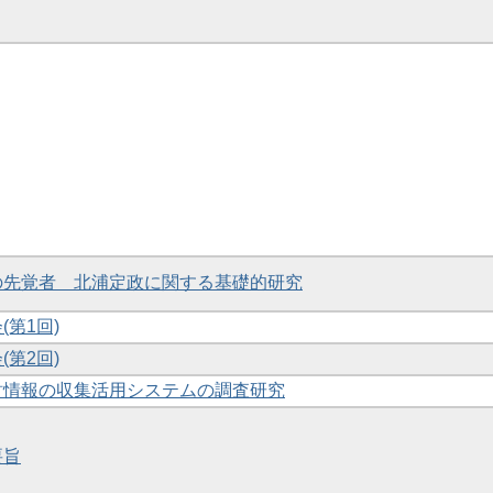
究の先覚者 北浦定政に関する基礎的研究
(第1回)
(第2回)
化財情報の収集活用システムの調査研究
要旨