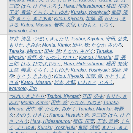
三郎
;
はら, ひでさぶろう
;
Hara, Hidesaburou
;
横田, 拓実
;
工楽, 善通
;
くらく, よしゆき
;
Kuraku, Yoshiyuki
;
鬼頭, 清
明
;
きとう, きよあき
;
Kitou, Kiyoaki
;
加藤, 優
;
かとう, ま
さる
;
Katou, Masaru
;
岩本, 次郎
;
いわもと, じろう
;
Iwamoto, Jiro
坪井, 清足
;
つぼい, きよたり
;
Tsuboi, Kiyotari
;
守田, 公夫
;
もりた, きみお
;
Morita, Kimio
;
田中, 稔
;
たなか, みのる
;
Tanaka, Minoru
;
田中, 琢
;
たなか, みがく
;
Tanaka,
Migaku
;
狩野, 久
;
かのう, ひさし
;
Kanou, Hisashi
;
原, 秀
三郎
;
はら, ひでさぶろう
;
Hara, Hidesaburou
;
横田, 拓実
;
工楽, 善通
;
くらく, よしゆき
;
Kuraku, Yoshiyuki
;
鬼頭, 清
明
;
きとう, きよあき
;
Kitou, Kiyoaki
;
加藤, 優
;
かとう, ま
さる
;
Katou, Masaru
;
岩本, 次郎
;
いわもと, じろう
;
Iwamoto, Jiro
つぼい, きよたり
;
Tsuboi, Kiyotari
;
守田, 公夫
;
もりた, き
みお
;
Morita, Kimio
;
田中, 稔
;
たなか, みのる
;
Tanaka,
Minoru
;
田中, 琢
;
たなか, みがく
;
Tanaka, Migaku
;
狩野,
久
;
かのう, ひさし
;
Kanou, Hisashi
;
原, 秀三郎
;
はら, ひで
さぶろう
;
Hara, Hidesaburou
;
横田, 拓実
;
工楽, 善通
;
くら
く, よしゆき
;
Kuraku, Yoshiyuki
;
鬼頭, 清明
;
きとう, きよ