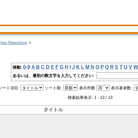
rties Repository
>
0-9
A
B
C
D
E
F
G
H
I
J
K
L
M
N
O
P
Q
R
S
T
U
V
W
移動:
あるいは、最初の数文字を入力してください:
ソート項目:
ソート順:
表示件数
表示著者数:
検索結果表示: 1 - 13 / 13
タイトル