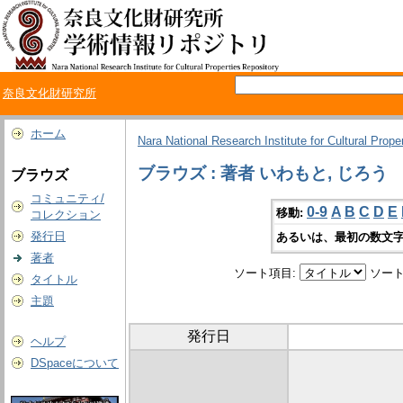
奈良文化財研究所
ホーム
Nara National Research Institute for Cultural Prope
ブラウズ : 著者 いわもと, じろう
ブラウズ
コミュニティ/
0-9
A
B
C
D
E
移動:
コレクション
発行日
あるいは、最初の数文字
著者
ソート項目:
ソート
タイトル
主題
発行日
ヘルプ
DSpaceについて