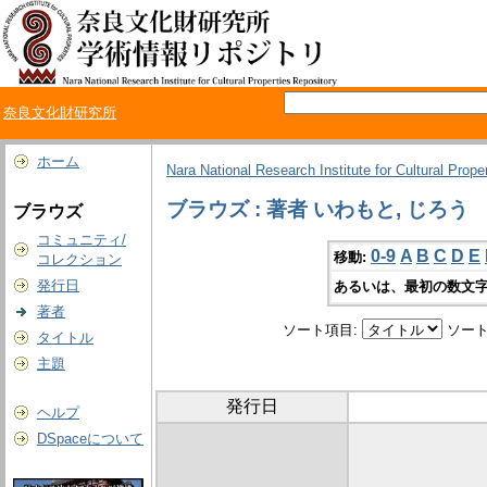
奈良文化財研究所
ホーム
Nara National Research Institute for Cultural Prope
ブラウズ : 著者 いわもと, じろう
ブラウズ
コミュニティ/
0-9
A
B
C
D
E
移動:
コレクション
発行日
あるいは、最初の数文字
著者
ソート項目:
ソート
タイトル
主題
発行日
ヘルプ
DSpaceについて