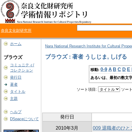
奈良文化財研究所
ホーム
Nara National Research Institute for Cultural Prope
ブラウズ : 著者 うしじま, しげる
ブラウズ
コミュニティ/
0-9
A
B
C
D
E
移動:
コレクション
発行日
あるいは、最初の数文字
著者
ソート項目:
ソート
タイトル
主題
ヘルプ
発行日
DSpaceについて
2010年3月
009 退職者のひ