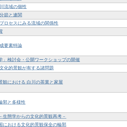
万十川流域の個性
の分節と連関
化のプロセスにみる流域の関係性
賞
構成要素特論
景観学」検討会・公開ワークショップの開催
域の文化的景観が有する諸問題
的景観における 白川の茶業と家屋
の輪郭と多様性
 －生態学からの文化的景観再考－
衆国における文化的景観保全の輪郭