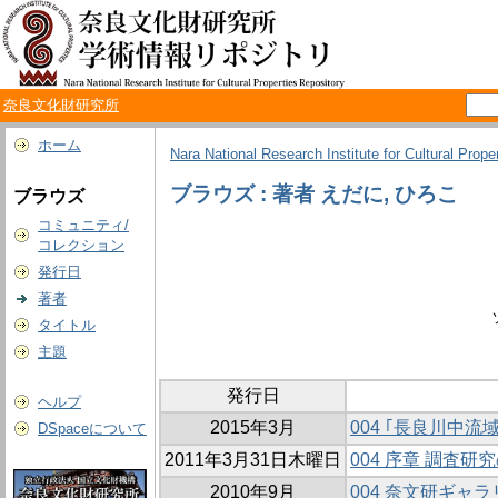
奈良文化財研究所
ホーム
Nara National Research Institute for Cultural Prope
ブラウズ : 著者 えだに, ひろこ
ブラウズ
コミュニティ/
コレクション
発行日
著者
タイトル
主題
発行日
ヘルプ
2015年3月
004 ｢長良川中
DSpaceについて
2011年3月31日木曜日
004 序章 調査
2010年9月
004 奈文研ギャラ