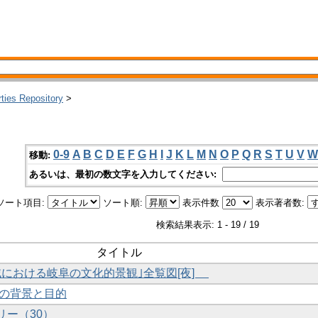
rties Repository
>
0-9
A
B
C
D
E
F
G
H
I
J
K
L
M
N
O
P
Q
R
S
T
U
V
W
移動:
あるいは、最初の数文字を入力してください:
ソート項目:
ソート順:
表示件数
表示著者数:
検索結果表示: 1 - 19 / 19
タイトル
流域における岐阜の文化的景観｣全覧図[夜]
研究の背景と目的
リー（30）