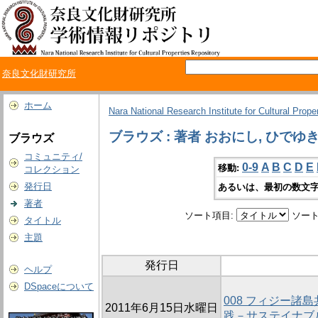
奈良文化財研究所
ホーム
Nara National Research Institute for Cultural Prope
ブラウズ : 著者 おおにし, ひでゆ
ブラウズ
コミュニティ/
0-9
A
B
C
D
E
移動:
コレクション
発行日
あるいは、最初の数文字
著者
ソート項目:
ソート
タイトル
主題
発行日
ヘルプ
DSpaceについて
008 フィジー諸
2011年6月15日水曜日
践－サステイナブ