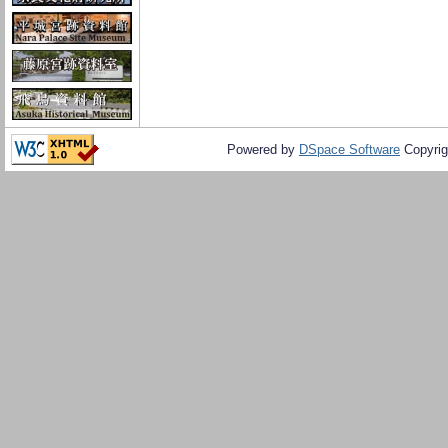
Powered by
DSpace Software
Copyrig