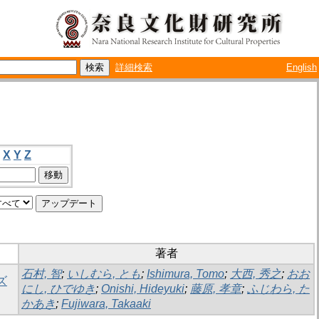
詳細検索
English
X
Y
Z
著者
石村, 智
;
いしむら, とも
;
Ishimura, Tomo
;
大西, 秀之
;
おお
ズ
にし, ひでゆき
;
Onishi, Hideyuki
;
藤原, 孝章
;
ふじわら, た
かあき
;
Fujiwara, Takaaki