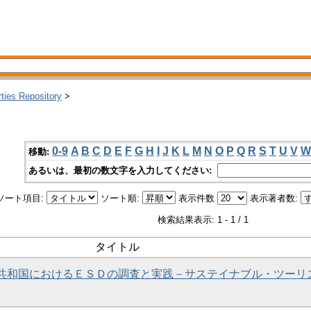
rties Repository
>
き
0-9
A
B
C
D
E
F
G
H
I
J
K
L
M
N
O
P
Q
R
S
T
U
V
W
移動:
あるいは、最初の数文字を入力してください:
ソート項目:
ソート順:
表示件数
表示著者数:
検索結果表示: 1 - 1 / 1
タイトル
諸島共和国におけるＥＳＤの調査と実践－サステイナブル・ツーリ