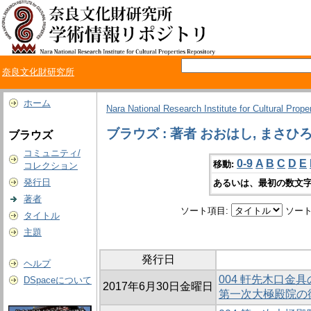
奈良文化財研究所
ホーム
Nara National Research Institute for Cultural Prope
ブラウズ : 著者 おおはし, まさひ
ブラウズ
コミュニティ/
0-9
A
B
C
D
E
移動:
コレクション
発行日
あるいは、最初の数文字
著者
ソート項目:
ソート
タイトル
主題
発行日
ヘルプ
004 軒先木口金
DSpaceについて
2017年6月30日金曜日
第一次大極殿院の