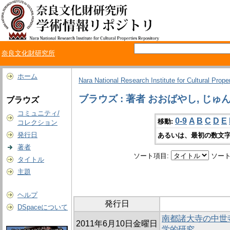
奈良文化財研究所
ホーム
Nara National Research Institute for Cultural Prope
ブラウズ : 著者 おおばやし, じゅ
ブラウズ
コミュニティ/
0-9
A
B
C
D
E
移動:
コレクション
発行日
あるいは、最初の数文字
著者
ソート項目:
ソート
タイトル
主題
ヘルプ
発行日
DSpaceについて
南都諸大寺の中世
2011年6月10日金曜日
学的研究